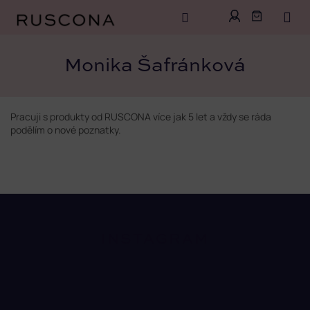
Přejít
na
Monika Šafránková
obsah
Pracuji s produkty od RUSCONA více jak 5 let a vždy se ráda
podělím o nové poznatky.
Z
INSTAGRAM
á
p
a
t