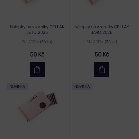
p
r
o
d
Nálepky na vzorníky GELLAK
Nálepky na vzorníky GELLAK
u
LÉTO 2026
JARO 2026
k
t
SKLADEM
(30 ks)
SKLADEM
(30 ks)
ů
50 Kč
50 Kč
NOVINKA
NOVINKA