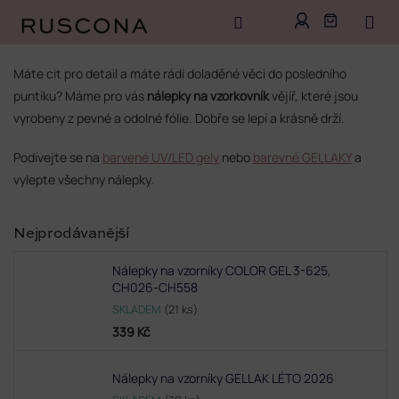
Přejít
na
Máte cit pro detail a máte rádi doladěné věci do posledního
obsah
puntíku? Máme pro vás
nálepky na vzorkovník
vějíř, které jsou
vyrobeny z pevné a odolné fólie. Dobře se lepí a krásně drží.
Podívejte se na
barvené UV/LED gely
nebo
barevné GELLAKY
a
vylepte všechny nálepky.
Nejprodávanější
Nálepky na vzorníky COLOR GEL 3-625,
CH026-CH558
SKLADEM
(21 ks)
339 Kč
Nálepky na vzorníky GELLAK LÉTO 2026