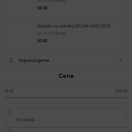
SKLADEM
(30 ks)
50 Kč
Nálepky na vzorníky GELLAK JARO 2026
SKLADEM
(30 ks)
50 Kč
Ř
Doporučujeme
a
Nejlevnější
z
Cena
e
Nejdražší
n
Nejprodávanější
í
15
Kč
339
Kč
p
Abecedně
r
o
d
Na skladě
u
k