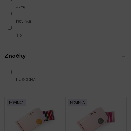
t
Akce
ů
Novinka
Tip
Značky
RUSCONA
V
NOVINKA
NOVINKA
ý
p
i
s