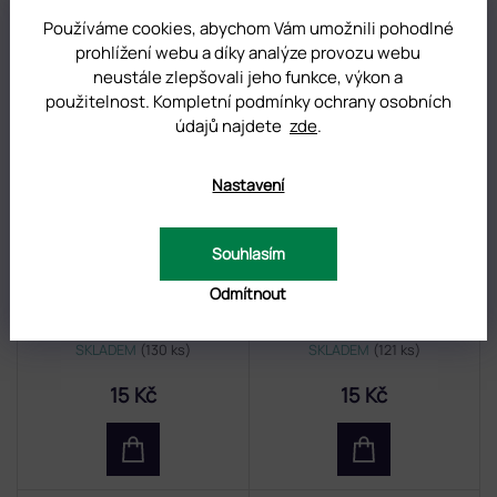
Používáme cookies, abychom Vám umožnili pohodlné
prohlížení webu a díky analýze provozu webu
neustále zlepšovali jeho funkce, výkon a
AKCE
AKCE
použitelnost. Kompletní podmínky ochrany osobních
údajů najdete
zde
.
Nastavení
Souhlasím
Odmítnout
NÁLEPKA ELIPSA - vzorkovník
NÁLEPKA ELIPSA - vzorkovník
kolečko L
kolečko K
SKLADEM
(130 ks)
SKLADEM
(121 ks)
15 Kč
15 Kč