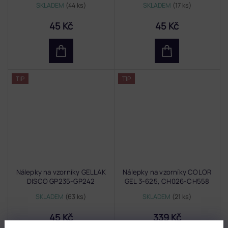
SKLADEM
(44 ks)
SKLADEM
(17 ks)
45 Kč
45 Kč
TIP
TIP
Nálepky na vzorníky GELLAK
Nálepky na vzorníky COLOR
DISCO GP235-GP242
GEL 3-625, CH026-CH558
SKLADEM
(63 ks)
SKLADEM
(21 ks)
45 Kč
339 Kč