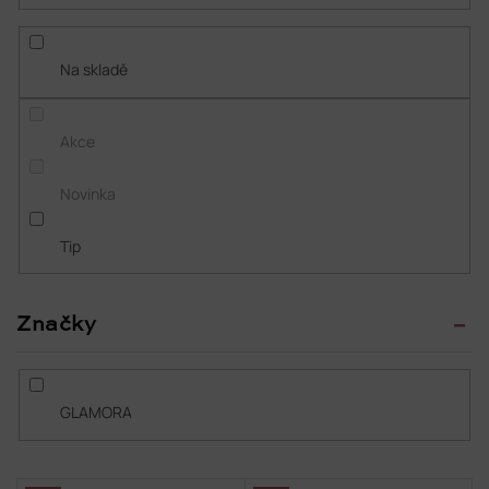
r
o
d
Na skladě
u
k
t
Akce
ů
Novinka
Tip
Značky
GLAMORA
V