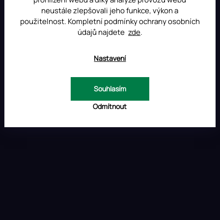
t
í
neustále zlepšovali jeho funkce, výkon a
í
p
použitelnost. Kompletní podmínky ochrany osobních
r
údajů najdete
zde
.
v
k
y
Nastavení
v
ý
p
Souhlasím
i
s
Odmítnout
u