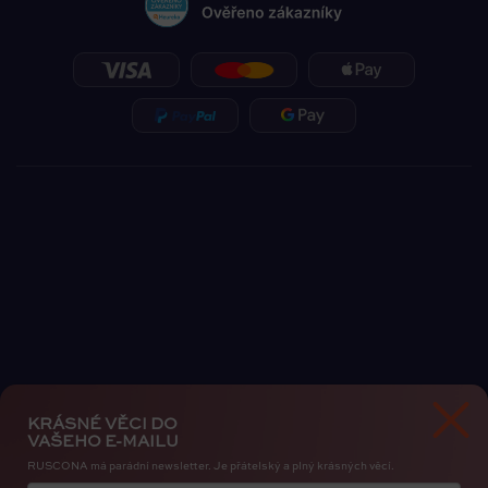
KRÁSNÉ VĚCI DO
VAŠEHO E-MAILU
RUSCONA má parádní newsletter. Je přátelský a plný krásných věcí.