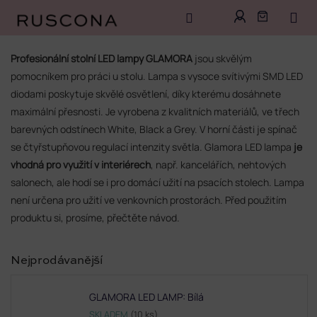
Přejít
na
Profesionální stolní LED lampy GLAMORA
jsou skvělým
obsah
pomocníkem pro práci u stolu. Lampa s vysoce svítivými SMD LED
diodami poskytuje skvělé osvětlení, díky kterému dosáhnete
maximální přesnosti. Je vyrobena z kvalitních materiálů, ve třech
barevných odstínech White, Black a Grey. V horní části je spínač
se čtyřstupňovou regulací intenzity světla.
Glamora LED lampa
je
vhodná pro využití v interiérech
, např. kancelářích, nehtových
salonech, ale hodí se i pro domácí užití na psacích stolech. Lampa
není určena pro užití ve venkovních prostorách. Před použitím
produktu si, prosíme, přečtěte návod.
Nejprodávanější
GLAMORA LED LAMP: Bílá
SKLADEM
(10 ks)