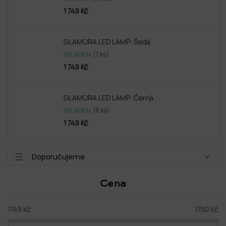
1 749 Kč
GLAMORA LED LAMP: Šedá
SKLADEM
(7 ks)
1 749 Kč
GLAMORA LED LAMP: Černá
SKLADEM
(6 ks)
1 749 Kč
Ř
Doporučujeme
a
Nejlevnější
z
Cena
e
Nejdražší
n
Nejprodávanější
í
1749
Kč
1750
Kč
p
Abecedně