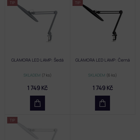
TIP
TIP
ý
p
i
s
p
r
o
d
GLAMORA LED LAMP: Šedá
GLAMORA LED LAMP: Černá
u
k
t
SKLADEM
(7 ks)
SKLADEM
(6 ks)
ů
1 749 Kč
1 749 Kč
TIP