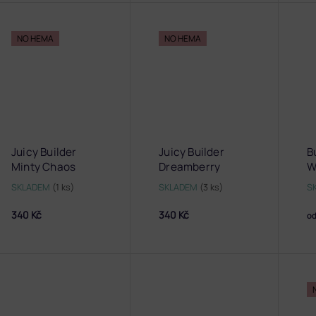
NO HEMA
NO HEMA
Juicy Builder
Juicy Builder
B
Minty Chaos
Dreamberry
W
SKLADEM
(1 ks)
SKLADEM
(3 ks)
S
340 Kč
340 Kč
o