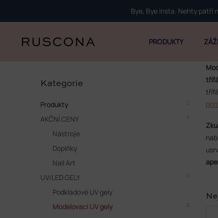
Přejít
Bye, Bye Insta. Nehty patří
na
obsah
PRODUKTY
ZÁŽ
P
Mod
Přeskočit
o
tří
kategorie
Kategorie
s
tří
t
pri
Produkty
r
AKČNÍ CENY
a
Zku
n
Nástroje
nab
n
Doplňky
usn
í
ape
p
Nail Art
a
UV/LED GELY
n
Podkladové UV gely
e
Ne
l
Modelovací UV gely