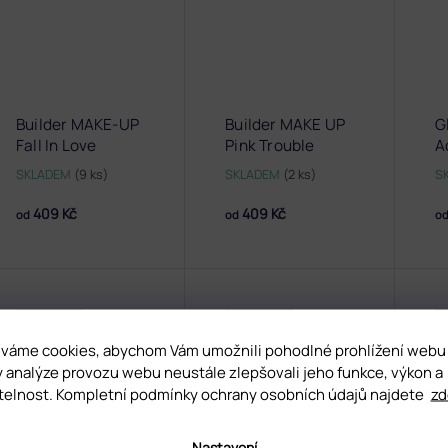
Builder MAKE-UP
Builder MAKE UP
G
Fall In Love
Pink Trouble
A
SKLADEM
(9 ks)
SKLADEM
(2 ks)
S
409 Kč
409 Kč
od
od
o
NO HEMA
NO HEMA
váme cookies, abychom Vám umožnili pohodlné prohlížení webu
y analýze provozu webu neustále zlepšovali jeho funkce, výkon a
telnost. Kompletní podmínky ochrany osobních údajů najdete
zd
Nastavení