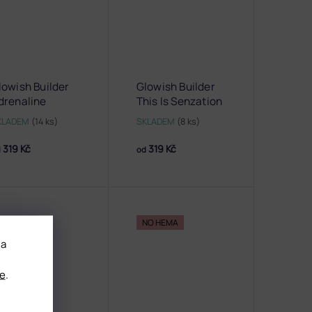
lowish Builder
Glowish Builder
drenaline
This Is Senzation
KLADEM
(14 ks)
SKLADEM
(8 ks)
319 Kč
319 Kč
d
od
NO HEMA
NO HEMA
 a
e
.