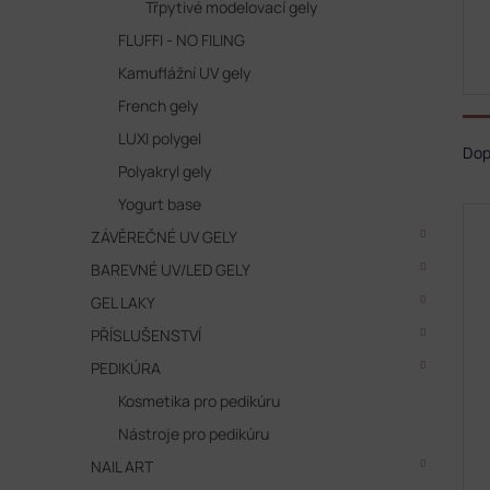
Třpytivé modelovací gely
FLUFFI - NO FILING
Kamuflážní UV gely
French gely
Ř
LUXI polygel
a
Do
Polyakryl gely
z
e
Yogurt base
V
n
ZÁVĚREČNÉ UV GELY
ý
í
p
BAREVNÉ UV/LED GELY
p
i
r
GEL LAKY
s
o
p
PŘÍSLUŠENSTVÍ
d
r
u
PEDIKÚRA
o
k
Kosmetika pro pedikúru
d
t
u
Nástroje pro pedikúru
ů
k
NAIL ART
t