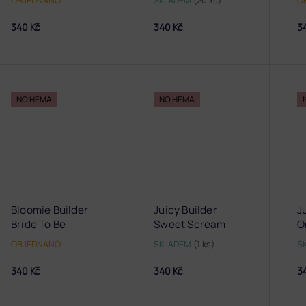
OBJEDNÁNO
SKLADEM
(20 ks)
O
340 Kč
340 Kč
3
NO HEMA
NO HEMA
Bloomie Builder
Juicy Builder
J
Bride To Be
Sweet Scream
O
OBJEDNÁNO
SKLADEM
(1 ks)
S
340 Kč
340 Kč
3