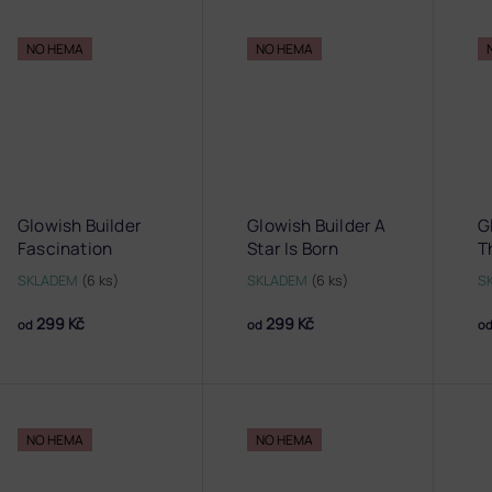
NO HEMA
NO HEMA
Glowish Builder
Glowish Builder A
G
Fascination
Star Is Born
T
SKLADEM
(6 ks)
SKLADEM
(6 ks)
S
299 Kč
299 Kč
od
od
o
NO HEMA
NO HEMA