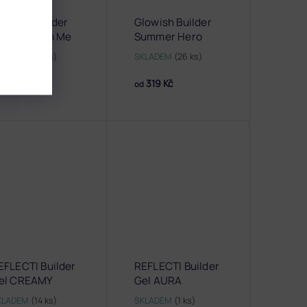
lowish Builder
Glowish Builder
xplore With Me
Summer Hero
KLADEM
(12 ks)
SKLADEM
(26 ks)
319 Kč
319 Kč
d
od
EFLECTI Builder
REFLECTI Builder
el CREAMY
Gel AURA
KLADEM
(14 ks)
SKLADEM
(1 ks)