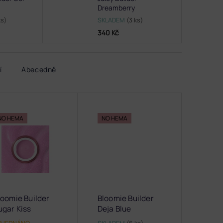
Dreamberry
ks)
SKLADEM
(3 ks)
340 Kč
í
Abecedně
NO HEMA
NO HEMA
loomie Builder
Bloomie Builder
ugar Kiss
Deja Blue