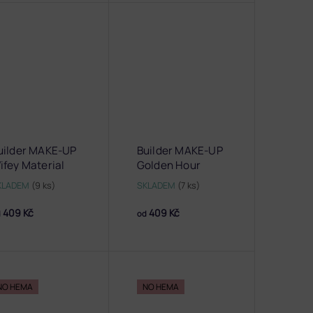
uilder MAKE-UP
Builder MAKE-UP
ifey Material
Golden Hour
KLADEM
(9 ks)
SKLADEM
(7 ks)
409 Kč
409 Kč
d
od
NO HEMA
NO HEMA