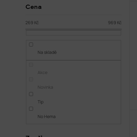
Cena
269
Kč
969
Kč
Na skladě
Akce
Novinka
Tip
No Hema