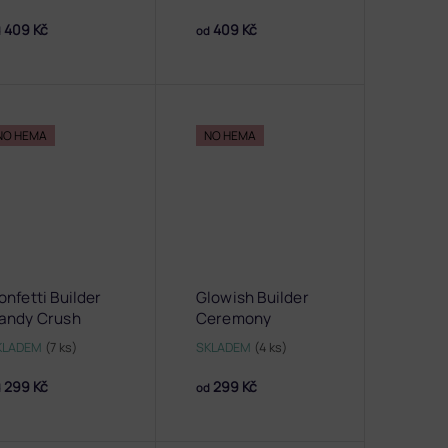
409 Kč
409 Kč
d
od
NO HEMA
NO HEMA
onfetti Builder
Glowish Builder
andy Crush
Ceremony
KLADEM
(7 ks)
SKLADEM
(4 ks)
299 Kč
299 Kč
d
od