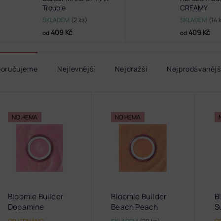
Trouble
CREAMY
SKLADEM
(2 ks)
SKLADEM
(14 
409 Kč
409 Kč
od
od
poručujeme
Nejlevnější
Nejdražší
Nejprodávanějš
NO HEMA
NO HEMA
Bloomie Builder
Bloomie Builder
B
Dopamine
Beach Peach
S