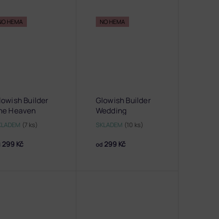
NO HEMA
NO HEMA
lowish Builder
Glowish Builder
he Heaven
Wedding
KLADEM
(7 ks)
SKLADEM
(10 ks)
299 Kč
299 Kč
d
od