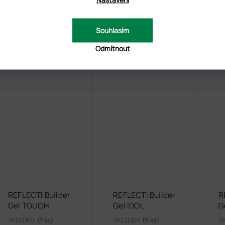
Glowish Builder
Glowish Builder
G
Amazon Flirt
Orchid Night
E
Souhlasím
SKLADEM
(12 ks)
SKLADEM
(9 ks)
S
Odmítnout
319 Kč
319 Kč
od
od
o
REFLECTI Builder
REFLECTI Builder
R
Gel TOUCH
Gel IDOL
G
SKLADEM
(7 ks)
SKLADEM
(9 ks)
S