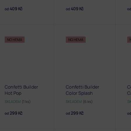
409 Kč
409 Kč
od
od
o
NO HEMA
NO HEMA
Confetti Builder
Confetti Builder
C
Hot Pop
Color Splash
C
SKLADEM
(1 ks)
SKLADEM
(6 ks)
S
299 Kč
299 Kč
od
od
o