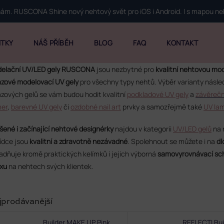
 nám. RUSCONA Shine nový nehtový svět pro iOS i Android. I s mapou n
ITKY
NÁŠ PŘÍBĚH
BLOG
FAQ
KONTAKT
elační UV/LED gely RUSCONA
jsou nezbytné pro
kvalitní nehtovou mo
fázové modelovací UV gely
pro všechny typy nehtů. Výběr varianty násle
fázových gelů se vám budou hodit kvalitní
podkladové UV gely
a
závěrečn
mer
,
barevné UV gely
či
ozdobné nail art
prvky a samozřejmě také
UV la
šené i začínající nehtové designérky
najdou v kategorii
UV/LED gelů
na 
ídce jsou
kvalitní a zdravotně nezávadné
. Spolehnout se můžete i na
dl
adňuje kromě praktických kelímků i jejich výborná
samovyrovnávací sc
xu
na nehtech svých klientek.
jprodávanější
Builder MAKE UP Pink
REFLECTI Bui