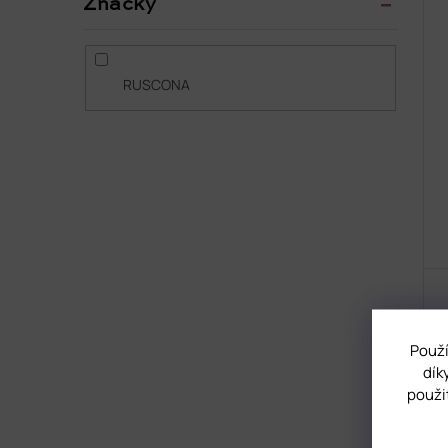
Značky
RUSCONA
Použí
dík
použi