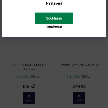
Nastavení
Souhlasím
Odmítnout
BALL BIT 050 ČERVENÝ
Štětec Soft Oval 4 M NEW
Glamora
SKLADEM
(63 ks)
SKLADEM
(195 ks)
149 Kč
279 Kč