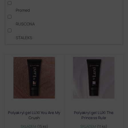
Promed
RUSCONA
STALEKS
V
ý
p
i
s
p
r
o
d
Polyakryl gel LUXI You Are My
Polyakryl gel LUXI The
u
Crush
Princess Rule
k
t
SKLADEM
(15 ks)
SKLADEM
(11 ks)