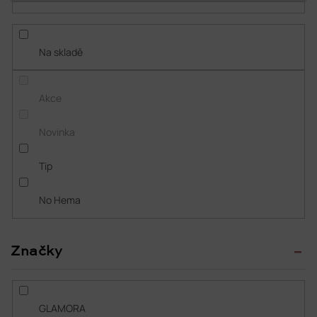
Abecedně
r
o
d
Na skladě
u
k
t
Akce
ů
Novinka
Tip
No Hema
Značky
GLAMORA