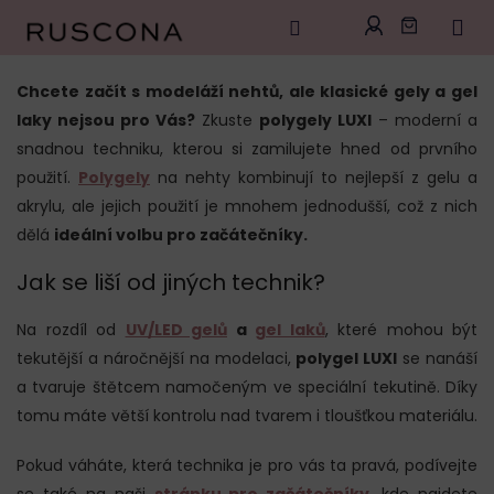
Přejít
na
Chcete začít s modeláží nehtů, ale klasické gely a gel
obsah
laky nejsou pro Vás?
Zkuste
polygely LUXI
– moderní a
snadnou techniku, kterou si zamilujete hned od prvního
použití.
Polygely
na nehty kombinují to nejlepší z gelu a
akrylu, ale jejich použití je mnohem jednodušší, což z nich
dělá
ideální volbu pro začátečníky.
Jak se liší od jiných technik?
Na rozdíl od
UV/LED gelů
a
gel laků
, které mohou být
tekutější a náročnější na modelaci,
polygel LUXI
se nanáší
a tvaruje štětcem namočeným ve speciální tekutině. Díky
tomu máte větší kontrolu nad tvarem i tloušťkou materiálu.
Pokud váháte, která technika je pro vás ta pravá, podívejte
se také na naši
stránku pro začátečníky
, kde najdete