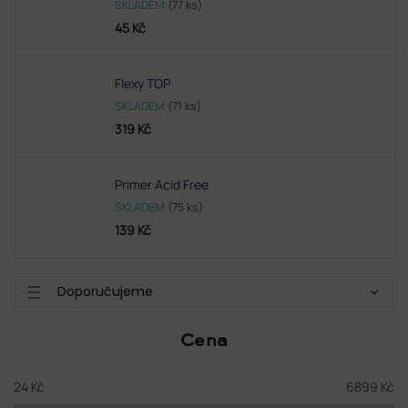
SKLADEM
(77 ks)
45 Kč
Flexy TOP
SKLADEM
(71 ks)
319 Kč
Primer Acid Free
SKLADEM
(75 ks)
139 Kč
Ř
Doporučujeme
a
Nejlevnější
z
Cena
e
Nejdražší
n
Nejprodávanější
í
24
Kč
6899
Kč
p