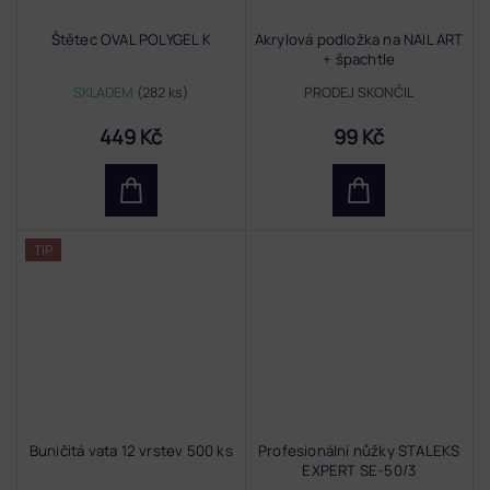
Štětec OVAL POLYGEL K
Akrylová podložka na NAIL ART
+ špachtle
SKLADEM
(282 ks)
PRODEJ SKONČIL
449 Kč
99 Kč
TIP
Buničitá vata 12 vrstev 500 ks
Profesionální nůžky STALEKS
EXPERT SE-50/3