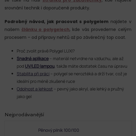
srovnání technik i doporučené produkty.
Podrobný návod, jak pracovat s polygelem
najdete v
našem
článku o polygelech
, kde vás provedeme celým
procesem – od přípravy nehtů až po závěrečný top coat.
Proč zvolit právě Polygel LUXI?
Snadná aplikace
– materiál netvrdne na vzduchu, ale až
pod
UV/LED lampou
, takže máte dostatek času na úpravu
Stabilita při práci
– polygel se neroztéká a drží tvar, což je
ideální pro méně zkušené ruce
Odolnost a lehkost
– pevný jako akryl, ale lehký a pružný
jako gel
Nejprodávanější
Pěnový pilník 100/100