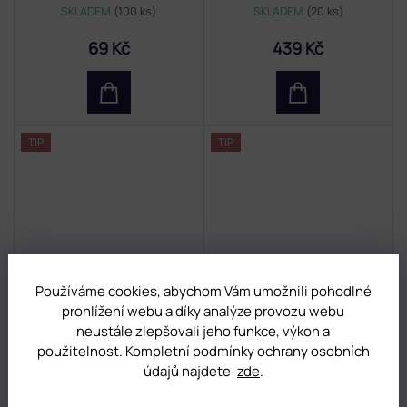
SKLADEM
(100 ks)
SKLADEM
(20 ks)
69 Kč
439 Kč
TIP
TIP
Používáme cookies, abychom Vám umožnili pohodlné
CARBIDE STELA 6 mm
FLAME BIT 021 Glamora
prohlížení webu a díky analýze provozu webu
neustále zlepšovali jeho funkce, výkon a
použitelnost. Kompletní podmínky ochrany osobních
SKLADEM
(9 ks)
SKLADEM
(109 ks)
údajů najdete
zde
.
399 Kč
149 Kč