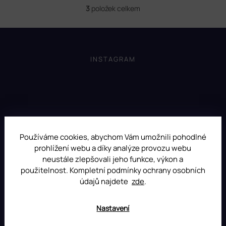
3
položek celkem
O
v
l
Z
á
á
d
p
INSTAGRAM
a
a
c
t
í
í
p
r
v
k
y
Používáme cookies, abychom Vám umožnili pohodlné
v
ý
prohlížení webu a díky analýze provozu webu
p
neustále zlepšovali jeho funkce, výkon a
i
použitelnost. Kompletní podmínky ochrany osobních
s
údajů najdete
zde
.
u
Nastavení