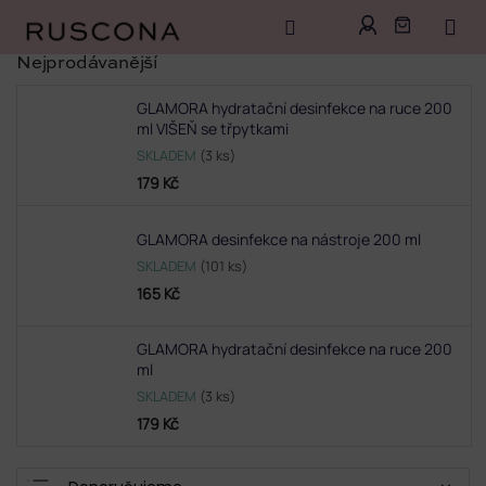
Přejít
Nejprodávanější
na
obsah
GLAMORA hydratační desinfekce na ruce 200
ml VIŠEŇ se třpytkami
SKLADEM
(3 ks)
179 Kč
GLAMORA desinfekce na nástroje 200 ml
SKLADEM
(101 ks)
165 Kč
GLAMORA hydratační desinfekce na ruce 200
ml
SKLADEM
(3 ks)
179 Kč
Ř