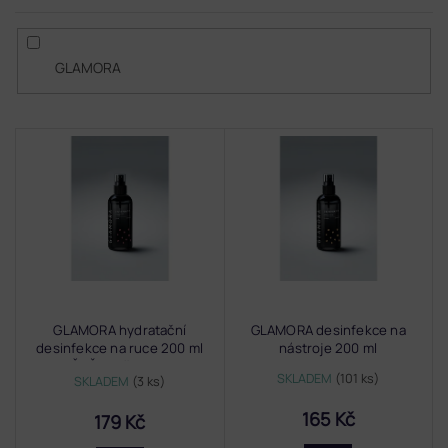
GLAMORA
V
ý
p
i
s
p
r
o
d
GLAMORA hydratační
GLAMORA desinfekce na
u
desinfekce na ruce 200 ml
nástroje 200 ml
k
VIŠEŇ se třpytkami
t
SKLADEM
(101 ks)
SKLADEM
(3 ks)
ů
165 Kč
179 Kč