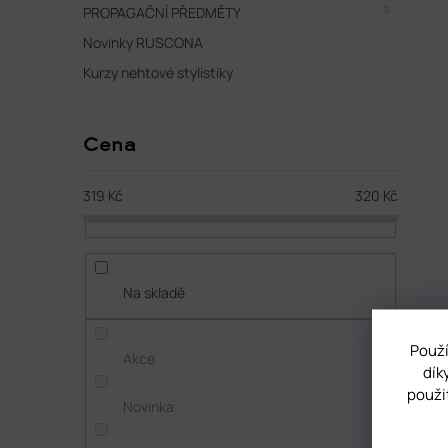
PROPAGAČNÍ PŘEDMĚTY
Novinky RUSCONA
Kurzy nehtové stylistiky
Cena
319
Kč
320
Kč
Na skladě
Použí
Akce
dík
použi
Novinka