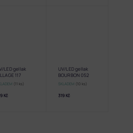
V/LED gellak
UV/LED gellak
ILLAGE 117
BOURBON 052
KLADEM
(11 ks)
SKLADEM
(10 ks)
9 Kč
319 Kč