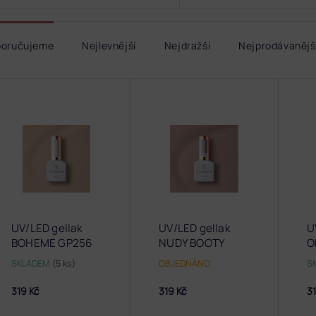
poručujeme
Nejlevnější
Nejdražší
Nejprodávanějš
UV/LED gellak
UV/LED gellak
U
BOHEME GP256
NUDY BOOTY
O
GP247
G
SKLADEM
(5 ks)
OBJEDNÁNO
S
319 Kč
319 Kč
31