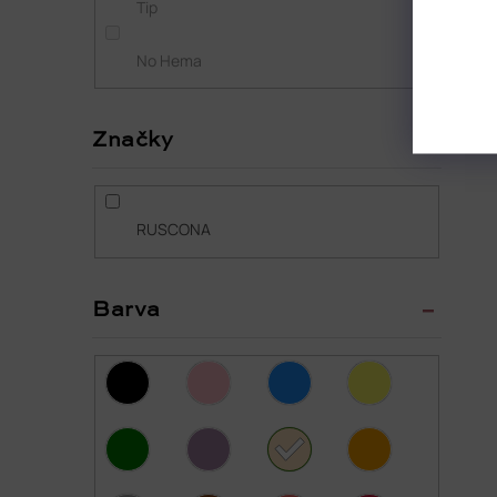
Tip
No Hema
Značky
RUSCONA
Barva