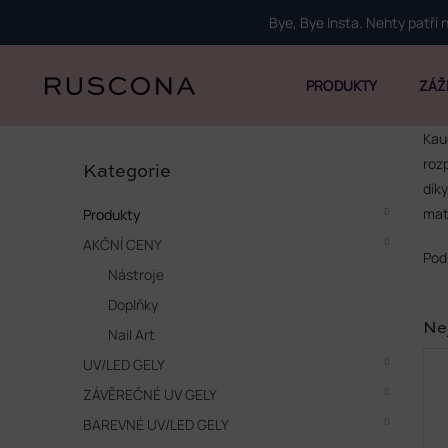
Přejít
Bye, Bye Insta. Nehty patří
na
obsah
PRODUKTY
ZÁŽ
P
Kau
Přeskočit
o
roz
kategorie
Kategorie
s
dík
t
mat
Produkty
r
AKČNÍ CENY
a
Pod
n
Nástroje
n
Doplňky
í
Ne
p
Nail Art
a
UV/LED GELY
n
ZÁVĚREČNÉ UV GELY
e
l
BAREVNÉ UV/LED GELY