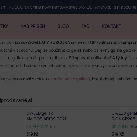
 nám. RUSCONA Shine nový nehtový svět pro iOS i Android. I s mapou n
ITKY
NÁŠ PŘÍBĚH
BLOG
FAQ
KONTAKT
čukové
barevné GELLAKY RUSCONA
se pyšní
TOP kvalitou bez kompro
pustné v acetonu. Dají se použít jako gellak nebo barevný gel na gelové 
y tomu gellak vydrží opravdu dlouho.
Při správné aplikaci až 4 týdny
. Nan
eriál přírodního nebo syntetického původu, který se vyznačuje velkou 
ívejte se na naši nabídku
ukončovacích gellaků
, které dodají nehtům ná
jprodávanější
UV/LED gellak
UV/LED gell
AMIGOS ADIOS GP211
RICA GP208
SKLADEM
(11 ks)
SKLADEM
(6 k
319 Kč
319 Kč