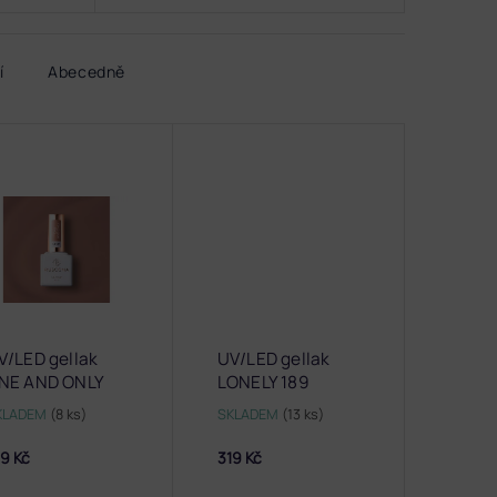
í
Abecedně
V/LED gellak
UV/LED gellak
NE AND ONLY
LONELY 189
P217
KLADEM
(8 ks)
SKLADEM
(13 ks)
9 Kč
319 Kč