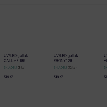
UV/LED gellak
UV/LED gellak
U
CALL ME 185
EBONY 128
V
SKLADEM
(8 ks)
SKLADEM
(12 ks)
S
319 Kč
319 Kč
31
O
v
l