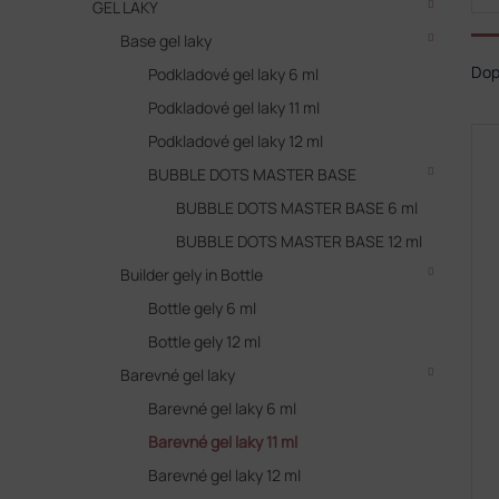
GEL LAKY
Base gel laky
Ř
a
Do
Podkladové gel laky 6 ml
z
Podkladové gel laky 11 ml
e
V
Podkladové gel laky 12 ml
n
ý
í
BUBBLE DOTS MASTER BASE
p
p
BUBBLE DOTS MASTER BASE 6 ml
i
r
s
BUBBLE DOTS MASTER BASE 12 ml
o
p
d
Builder gely in Bottle
r
u
o
Bottle gely 6 ml
k
d
t
Bottle gely 12 ml
u
ů
Barevné gel laky
k
t
Barevné gel laky 6 ml
ů
Barevné gel laky 11 ml
Barevné gel laky 12 ml