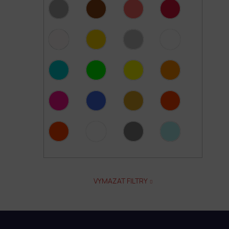
VYMAZAT FILTRY
Z
á