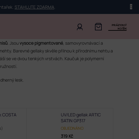
ehtařek.
STAHUJTE ZDARMA
.
PRÁZDNÝ
KOŠÍK
misů
. Jsou
vysoce pigmentované
, samovyrovnávací a
nehty. Barevné gellaky skvěle přilnou k přírodnímu nehtu a
áší se ve dvou tenkých vrstvách. Kaučuk je polymerní
pružností.
dherný lesk.
ak COSTA
UV/LED gellak ARTIC
SATIN GP317
s)
OBJEDNÁNO
319 Kč