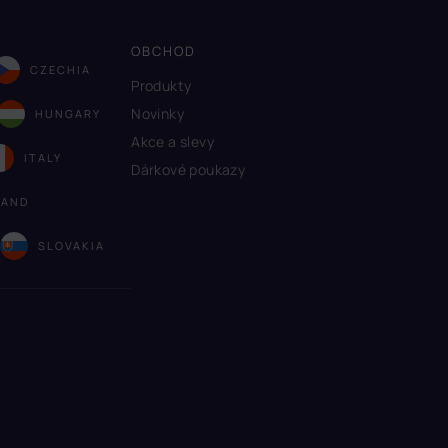
OBCHOD
CZECHIA
Produkty
Novinky
HUNGARY
Akce a slevy
ITALY
Dárkové poukazy
LAND
A
SLOVAKIA