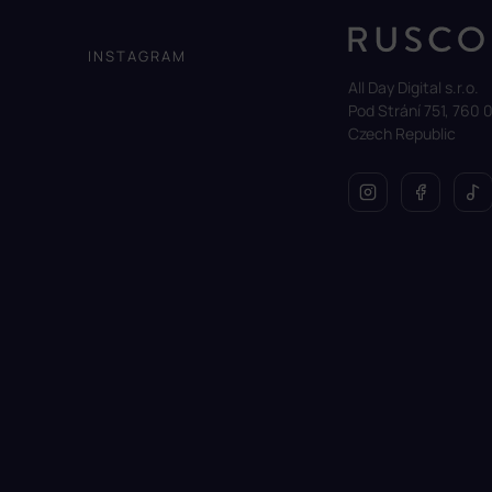
p
a
INSTAGRAM
t
All Day Digital s.r.o.
í
Pod Strání 751, 760 0
Czech Republic