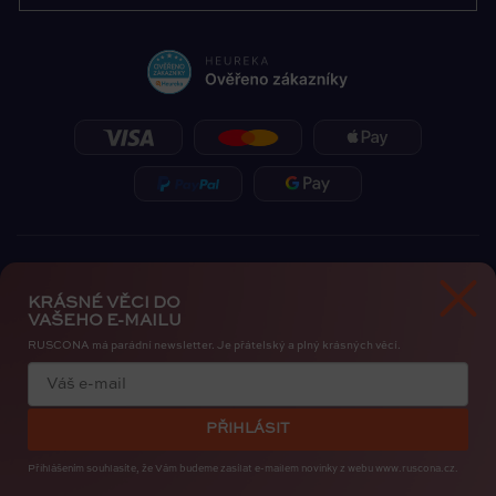
KRÁSNÉ VĚCI DO
VAŠEHO E-MAILU
RUSCONA má parádní newsletter. Je přátelský a plný krásných věcí.
Zásady ochrany osobních údajů
Cookies
PŘIHLÁSIT
Copyright 2026
RUSCONA Česko
. Všechna práva vyhrazena.
Upravit nastavení cookies
Přihlášením souhlasíte, že Vám budeme zasílat e-mailem novinky
z webu www.ruscona.cz.
Created by
Shoptak.cz