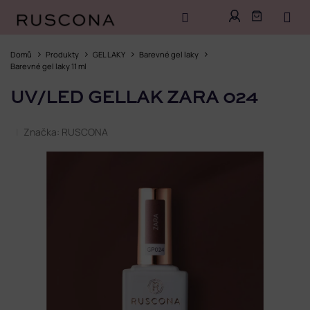
Přejít
na
Domů
Produkty
GEL LAKY
Barevné gel laky
obsah
Barevné gel laky 11 ml
UV/LED GELLAK ZARA 024
Značka:
RUSCONA