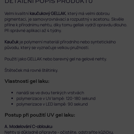
DETAILNÍ POPIS PRODUKTU
Velmi kvalitní
kaučukový GELLAK
, který má velmi dobrou
pigmentaci, je samovyrovnávací a rozpustný v acetonu. Skvěle
přilne k přírodnímu nehtu, díky tomu gellak vydrží opravdu dlouho.
Při správné aplikaci až 4 týdny.
Kaučuk
je polymerní materiál přírodního nebo syntetického
původu, který se vyznačuje velkou pružností.
Použití jako GELLAK nebo barevný gel na gelové nehty.
Štěteček má rovné štětinky.
Vlastnosti gel laku:
nanáší se ve dvou tenkých vrstvách
polymerizace v UV lampě: 120-180 sekund
polymerizace v LED lampě: 90 sekund
Postup při použití UV gel laku:
A. Modelování C-oblouku:
Nehty si důkladně připravte - očistěte, odstraňte kůžičku,