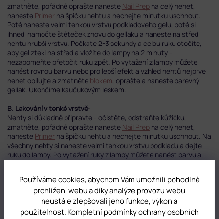
zmatněte, pořádně oprašte naneste
Nail Prep
na celý nehet,
naneste
Primer
na špičku nehtu a nechejte minutku uschnout.
Poté naneste velmi tenkou vrstvu podkladového gelu, poté si
ihned namočte štěteček znovu do gellaku a naneste na střed
nehtu hrubší vrstvu. Počkáte 2-3 sekundy a celou ruku otočíte,
aby gel ztekl na střed a vložíte do lampy na 2 minuty -
nezapomeňte přetočit ruku zpět. Po vytažení z lampy můžete
nanést rovnou barvu nebo pro lepší efekt a vzhled nehtů nejprve
nehet opilujte a zmatněte
blokem
, oprašte a naneste barevný
gellak. Ukončíme kaučukovým leskem.
B. Lakování v tenké vrstvě:
Nehty si důkladně připravte - očistěte, odstraňte kůžičku,
zmatněte, pořádně oprašte naneste
Nail Prep
na celý nehet,
naneste
Primer
na špičku nehtu a nechejte minutku uschnout. Na
všechny nehty si naneste velmi tenkou vrstvu podkladu a dejte
ruku do lampy. Po vytažení ruky z lampy můžete nanést barvu a
dát polymerizovat, nebo si nehty můžete zmatnit
pěnovým
pilníkem
a nanést barevný gel.
Ukončujeme kaučukovým leskem.
Používáme cookies, abychom Vám umožnili pohodlné
prohlížení webu a díky analýze provozu webu
Doporučujeme kvalitní lampy
. Gellaky jsou velmi pigmentované a
neustále zlepšovali jeho funkce, výkon a
slabší lampy je nemusí zapéct.
UV lampa minimálně 36W
použitelnost. Kompletní podmínky ochrany osobních