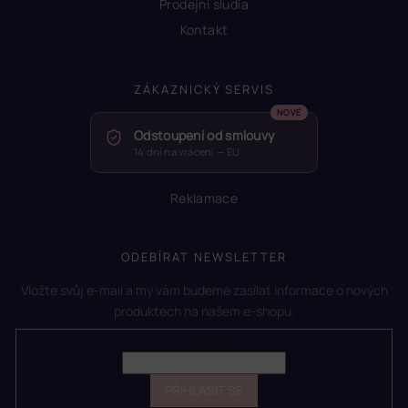
Prodejní sludia
Kontakt
ZÁKAZNICKÝ SERVIS
Odstoupení od smlouvy
14 dní na vrácení — EU
Reklamace
ODEBÍRAT NEWSLETTER
Vložte svůj e-mail a my vám budeme zasílat informace o nových
produktech na našem e-shopu.
E-mail
PŘIHLÁSIT SE