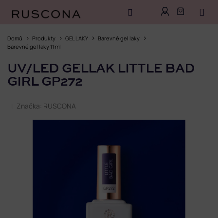
Přejít
na
Domů
Produkty
GEL LAKY
Barevné gel laky
obsah
Barevné gel laky 11 ml
UV/LED GELLAK LITTLE BAD
GIRL GP272
Značka:
RUSCONA