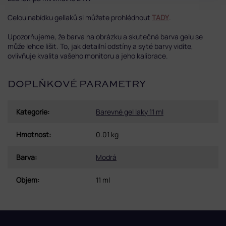
Celou nabídku gellaků si můžete prohlédnout
TADY
.
Upozorňujeme, že barva na obrázku a skutečná barva gelu se
může lehce lišit. To, jak detailní odstíny a syté barvy vidíte,
ovlivňuje kvalita vašeho monitoru a jeho kalibrace.
DOPLŇKOVÉ PARAMETRY
Kategorie
:
Barevné gel laky 11 ml
Hmotnost
:
0.01 kg
Barva
:
Modrá
Objem
:
11 ml
Z