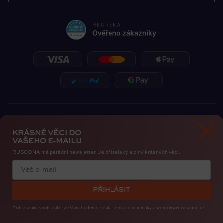
KRÁSNÉ VĚCI DO
VAŠEHO E-MAILU
RUSCONA má parádní newsletter. Je přátelský a plný krásných věcí.
Zásady ochrany osobních údajů
Cookies
PŘIHLÁSIT
Copyright 2026
RUSCONA Česko
. Všechna práva vyhrazena.
Upravit nastavení cookies
Přihlášením souhlasíte, že Vám budeme zasílat e-mailem novinky
z webu www.ruscona.cz.
Created by
Shoptak.cz