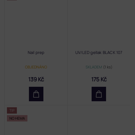
Nail prep
UV/LED gellak BLACK 107
OBJEDNÁNO
SKLADEM
(1 ks)
139 Kč
175 Kč
TIP
NO HEMA