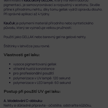
Velmi kvalitní
kaučukový GELLAK
, který má velmi dobrou
pigmentaci, je samovyrovnávací a rozpustný v acetonu. Skvěle
přilne k přírodnímu nehtu, díky tomu gellak vydrží opravdu dlouho.
Při správné aplikaci až 4 týdny.
Kaučuk
je polymerní materiál přírodního nebo syntetického
původu, který se vyznačuje velkou pružností.
Použití jako GELLAK nebo barevný gel na gelové nehty.
Štětinky v lahvičce jsou rovné.
Vlastnosti gel laku:
vysoce pigmentovaný gellak
středně hustá konzistence
pro profesionální použití
polymerizace v UV lampě: 120 sekund
polymerizace v LED lampě: 60 sekund
Postup při použití UV gel laku:
A. Modelování C-oblouku:
Nehty si důkladně připravte - očistěte, odstraňte kůžičku,