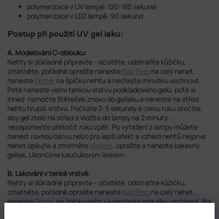
polymerizace v UV lampě: 120-180 sekund
polymerizace v LED lampě: 90 sekund
Postup při použití UV gel laku:
A. Modelování C-oblouku:
Nehty si důkladně připravte - očistěte, odstraňte kůžičku,
zmatněte, pořádně oprašte naneste
Nail Prep
na celý nehet,
naneste
Primer
na špičku nehtu a nechejte minutku uschnout.
Poté naneste velmi tenkou vrstvu podkladového gelu, poté si
ihned namočte štěteček znovu do gellaku a naneste na střed
nehtu hrubší vrstvu. Počkáte 2-3 sekundy a celou ruku otočíte,
aby gel ztekl na střed a vložíte do lampy na 2 minuty -
nezapomeňte přetočit ruku zpět. Po vytažení z lampy můžete
nanést rovnou barvu nebo pro lepší efekt a vzhled nehtů nejprve
nehet opilujte a zmatněte
blokem
, oprašte a naneste barevný
gellak. Ukončíme kaučukovým leskem.
B. Lakování v tenké vrstvě:
Nehty si důkladně připravte - očistěte, odstraňte kůžičku,
zmatněte, pořádně oprašte naneste
Nail Prep
na celý nehet,
naneste
Primer
na špičku nehtu a nechejte minutku uschnout. Na
všechny nehty si naneste velmi tenkou vrstvu podkladu a dejte