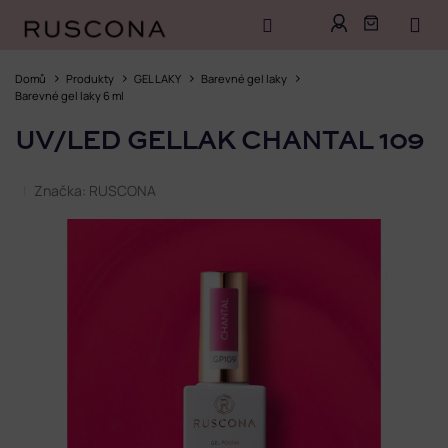
Přejít
na
Domů
Produkty
GEL LAKY
Barevné gel laky
obsah
Barevné gel laky 6 ml
UV/LED GELLAK CHANTAL 109
Značka:
RUSCONA