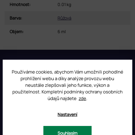
Hmotnost
:
0.01 kg
Barva
:
Růžová
Objem
:
6 ml
Z
á
p
INSTAGRAM
Používáme cookies, abychom Vám umožnili pohodlné
a
prohlížení webu a díky analýze provozu webu
t
neustále zlepšovali jeho funkce, výkon a
í
použitelnost. Kompletní podmínky ochrany osobních
údajů najdete
zde
.
Nastavení
Souhlasím