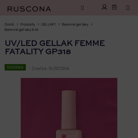
Přejít
na
Domů
Produkty
GEL LAKY
Barevné gel laky
obsah
Barevné gel laky 6 ml
UV/LED GELLAK FEMME
FATALITY GP318
NOVINKA
Značka:
RUSCONA