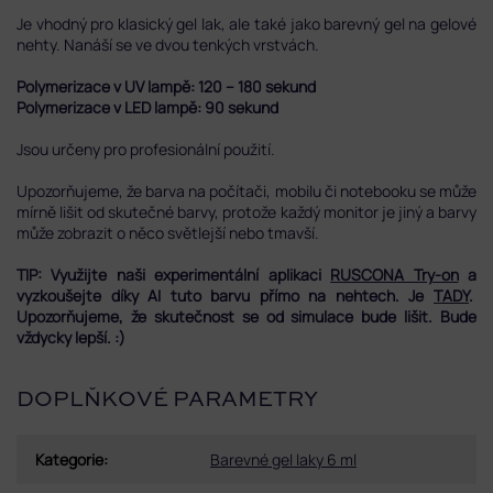
Je vhodný pro klasický gel lak, ale také jako barevný gel na gelové
nehty. Nanáší se ve dvou tenkých vrstvách.
Polymerizace v UV lampě: 120 – 180 sekund
Polymerizace v LED lampě: 90 sekund
Jsou určeny pro profesionální použití.
Upozorňujeme, že barva na počítači, mobilu či notebooku se může
mírně lišit od skutečné barvy, protože každý monitor je jiný a barvy
může zobrazit o něco světlejší nebo tmavší.
TIP: Využijte naši experimentální aplikaci
RUSCONA Try-on
a
vyzkoušejte díky AI tuto barvu přímo na nehtech. Je
TADY
.
Upozorňujeme, že skutečnost se od simulace bude lišit. Bude
vždycky lepší. :)
DOPLŇKOVÉ PARAMETRY
Kategorie
:
Barevné gel laky 6 ml