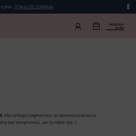
ehtařek.
STAHUJTE ZDARMA
.
PRÁZDNÝ
KOŠÍK
A
. Má vynikající pigmentaci, je samovyrovnávací a
lita bez kompromisů. Jak to máte rádi :)