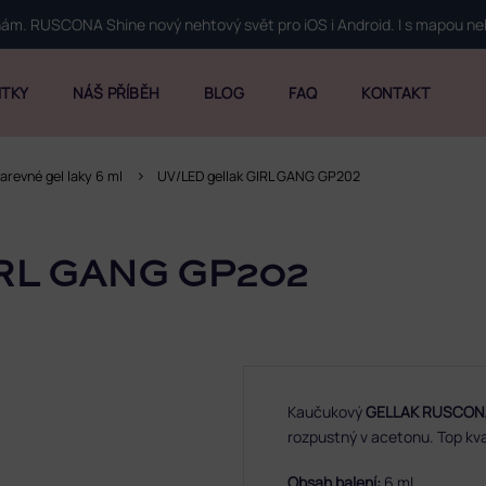
 nám. RUSCONA Shine nový nehtový svět pro iOS i Android. I s mapou n
ITKY
NÁŠ PŘÍBĚH
BLOG
FAQ
KONTAKT
arevné gel laky 6 ml
UV/LED gellak GIRL GANG GP202
RL GANG GP202
Kaučukový
GELLAK RUSCON
rozpustný v acetonu. Top kva
Obsah balení:
6 ml