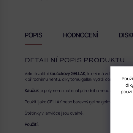
POPIS
HODNOCENÍ
DISK
DETAILNÍ POPIS PRODUKTU
Velmi kvalitní
kaučukový GELLAK
, který má velmi dobrou 
Použí
k přírodnímu nehtu, díky tomu gellak vydrží opravdu dlouho
dík
Kaučuk
je polymerní materiál přírodního nebo syntetickéh
použi
Použití jako GELLAK nebo barevný gel na gelové nehty.
Štětinky v lahvičce jsou oválné.
Použití: