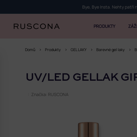
Přejít
Bye, Bye Insta. Nehty patří
na
obsah
PRODUKTY
ZÁŽ
Domů
Produkty
GEL LAKY
Barevné gel laky
B
P
o
UV/LED GELLAK GI
s
t
r
Značka:
RUSCONA
a
n
n
í
p
a