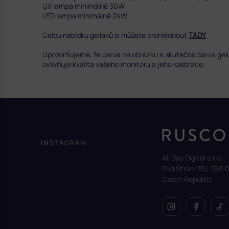
UV lampa minimálně 36W
LED lampa minimálně 24W
Celou nabídku gellaků si můžete prohlédnout
TADY
.
Upozorňujeme, že barva na obrázku a skutečná barva gelu se
ovlivňuje kvalita vašeho monitoru a jeho kalibrace.
Z
á
p
a
INSTAGRAM
t
All Day Digital s.r.o.
í
Pod Strání 751, 760 0
Czech Republic