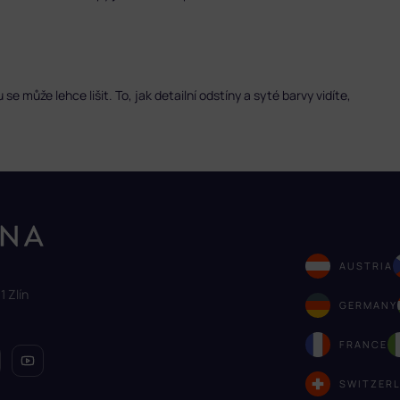
 může lehce lišit. To, jak detailní odstíny a syté barvy vidíte,
AUSTRIA
1 Zlín
GERMANY
FRANCE
SWITZER