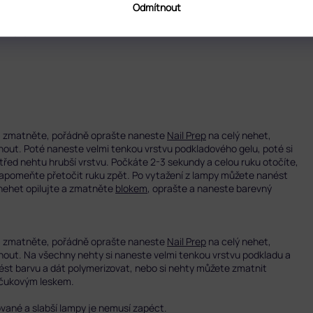
Odmítnout
míná lak
ku, zmatněte, pořádně oprašte naneste
Nail Prep
na celý nehet,
out. Poté naneste velmi tenkou vrstvu podkladového gelu, poté si
řed nehtu hrubší vrstvu. Počkáte 2-3 sekundy a celou ruku otočíte,
nezapomeňte přetočit ruku zpět. Po vytažení z lampy můžete nanést
 nehet opilujte a zmatněte
blokem
, oprašte a naneste barevný
ku, zmatněte, pořádně oprašte naneste
Nail Prep
na celý nehet,
out. Na všechny nehty si naneste velmi tenkou vrstvu podkladu a
ést barvu a dát polymerizovat, nebo si nehty můžete zmatnit
čukovým leskem.
ované a slabší lampy je nemusí zapéct.