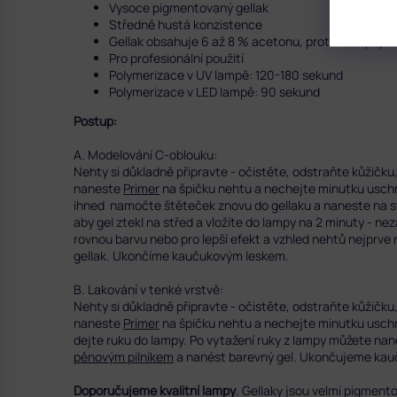
Vysoce pigmentovaný gellak
Středně hustá konzistence
Gellak obsahuje 6 až 8 % acetonu, proto vůní připo
Pro profesionální použití
Polymerizace v UV lampě: 120-180 sekund
Polymerizace v LED lampě: 90 sekund
Postup:
A. Modelování C-oblouku:
Nehty si důkladně připravte - očistěte, odstraňte kůžič
naneste
Primer
na špičku nehtu a nechejte minutku uschn
ihned namočte štěteček znovu do gellaku a naneste na st
aby gel ztekl na střed a vložíte do lampy na 2 minuty - 
rovnou barvu nebo pro lepší efekt a vzhled nehtů nejprve
gellak. Ukončíme kaučukovým leskem.
B. Lakování v tenké vrstvě:
Nehty si důkladně připravte - očistěte, odstraňte kůžič
naneste
Primer
na špičku nehtu a nechejte minutku uschn
dejte ruku do lampy. Po vytažení ruky z lampy můžete nan
pěnovým pilníkem
a nanést barevný gel.
Ukončujeme kau
Doporučujeme kvalitní lampy
. Gellaky jsou velmi pigment