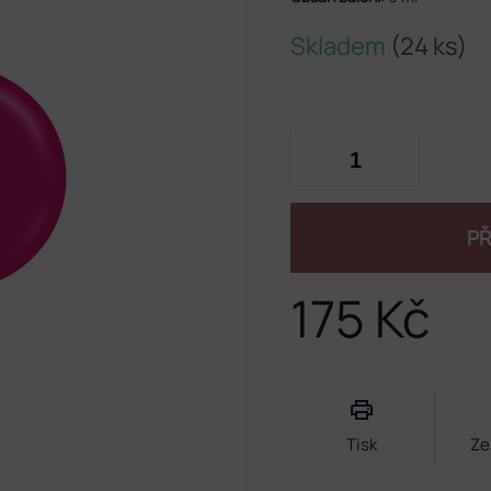
Skladem
(24 ks)
PŘ
175 Kč
Měrná
cena:
Tisk
Ze