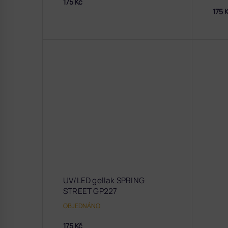
175 Kč
175 
UV/LED gellak SPRING
STREET GP227
OBJEDNÁNO
175 Kč