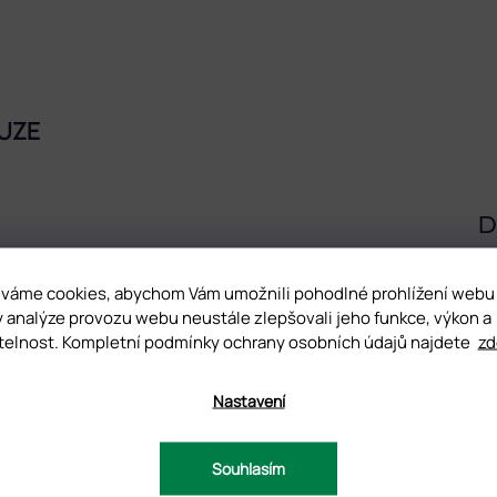
UZE
D
pigmentaci, je samovyrovnávací a rozpustný v acetonu. Skvěle přilne
váme cookies, abychom Vám umožnili pohodlné prohlížení webu
. Při správné aplikaci až 4 týdny.
y analýze provozu webu neustále zlepšovali jeho funkce, výkon a
o původu, který se vyznačuje velkou pružností.
telnost. Kompletní podmínky ochrany osobních údajů najdete
zd
Nastavení
Souhlasím