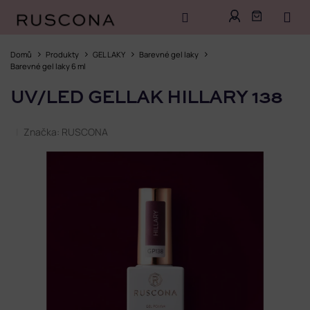
Přejít
na
Domů
Produkty
GEL LAKY
Barevné gel laky
obsah
Barevné gel laky 6 ml
UV/LED GELLAK HILLARY 138
Značka:
RUSCONA