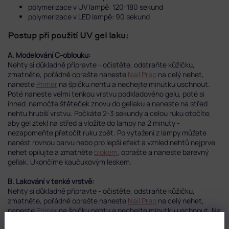
polymerizace v UV lampě: 120-180 sekund
polymerizace v LED lampě: 90 sekund
Postup při použití UV gel laku:
A. Modelování C-oblouku:
Nehty si důkladně připravte - očistěte, odstraňte kůžičku,
zmatněte, pořádně oprašte naneste
Nail Prep
na celý nehet,
naneste
Primer
na špičku nehtu a nechejte minutku uschnout.
Poté naneste velmi tenkou vrstvu podkladového gelu, poté si
ihned namočte štěteček znovu do gellaku a naneste na střed
nehtu hrubší vrstvu. Počkáte 2-3 sekundy a celou ruku otočíte,
aby gel ztekl na střed a vložíte do lampy na 2 minuty -
nezapomeňte přetočit ruku zpět. Po vytažení z lampy můžete
nanést rovnou barvu nebo pro lepší efekt a vzhled nehtů nejprve
nehet opilujte a zmatněte
blokem
, oprašte a naneste barevný
gellak. Ukončíme kaučukovým leskem.
B. Lakování v tenké vrstvě:
Nehty si důkladně připravte - očistěte, odstraňte kůžičku,
zmatněte, pořádně oprašte naneste
Nail Prep
na celý nehet,
naneste
Primer
na špičku nehtu a nechejte minutku uschnout. Na
všechny nehty si naneste velmi tenkou vrstvu podkladu a dejte