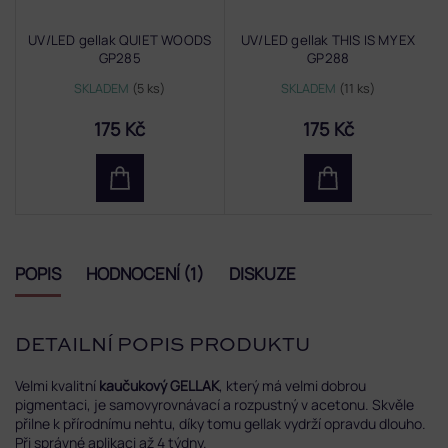
UV/LED gellak QUIET WOODS
UV/LED gellak THIS IS MY EX
GP285
GP288
SKLADEM
(5 ks)
SKLADEM
(11 ks)
175 Kč
175 Kč
POPIS
HODNOCENÍ (1)
DISKUZE
DETAILNÍ POPIS PRODUKTU
Velmi kvalitní
kaučukový GELLAK
, který má velmi dobrou
pigmentaci, je samovyrovnávací a rozpustný v acetonu. Skvěle
přilne k přírodnímu nehtu, díky tomu gellak vydrží opravdu dlouho.
Při správné aplikaci až 4 týdny.