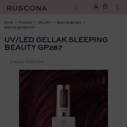
Přejít
na
Domů
Produkty
GEL LAKY
Barevné gel laky
obsah
Barevné gel laky 6 ml
UV/LED GELLAK SLEEPING
BEAUTY GP287
Značka:
RUSCONA