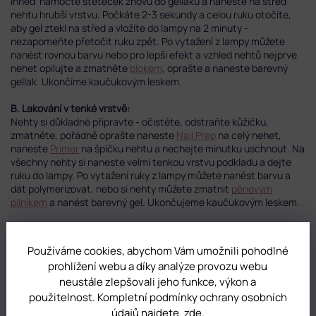
ihned namočte štěteček znovu do gellaku a naneste na střed
nehtu hrubší vrstvu. Počkáte 2-3 sekundy a celou ruku otočíte,
aby gel ztekl na střed a vložíte do lampy na 2 minuty -
nezapomeňte přetočit ruku zpět. Po vytažení z lampy můžete
nanést rovnou barvu nebo pro lepší efekt a vzhled nehtů nejprve
nehet opilujte a zmatněte
blokem
, oprašte a naneste barevný
gellak. Ukončíme kaučukovým leskem.
B. Lakování v tenké vrstvě:
Nehty si důkladně připravte - očistěte, odstraňte kůžičku,
zmatněte, pořádně oprašte naneste
Nail Prep
na celý nehet,
naneste
Primer
na špičku nehtu a nechejte minutku uschnout. Na
všechny nehty si naneste velmi tenkou vrstvu podkladu a dejte
ruku do lampy. Po vytažení ruky z lampy můžete nanést barvu a
dát polymerizovat, nebo si nehty můžete zmatnit
pěnovým
pilníkem
a nanést barevný gel.
Ukončujeme kaučukovým leskem.
Doporučujeme kvalitní lampy
. Gellaky jsou velmi pigmentované a
slabší lampy je nemusí zapéct.
Používáme cookies, abychom Vám umožnili pohodlné
UV lampa minimálně 36W
prohlížení webu a díky analýze provozu webu
LED lampa minimálně 24W
neustále zlepšovali jeho funkce, výkon a
Celou nabídku gellaků si můžete prohlédnout
TADY
.
použitelnost. Kompletní podmínky ochrany osobních
údajů najdete
zde
.