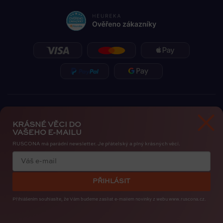
KRÁSNÉ VĚCI DO
VAŠEHO E-MAILU
RUSCONA má parádní newsletter. Je přátelský a plný krásných věcí.
Zásady ochrany osobních údajů
Cookies
PŘIHLÁSIT
Copyright 2026
RUSCONA Česko
. Všechna práva vyhrazena.
Upravit nastavení cookies
Přihlášením souhlasíte, že Vám budeme zasílat e-mailem novinky
z webu www.ruscona.cz.
Created by
Shoptak.cz
Bye, Bye Insta. Nehty patří nám. RUSCONA Shine nový