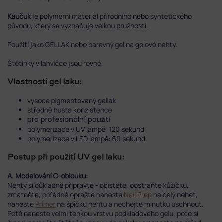
Kaučuk
je polymerní materiál přírodního nebo syntetického
původu, který se vyznačuje velkou pružností.
Použití jako GELLAK nebo barevný gel na gelové nehty.
Štětinky v lahvičce jsou rovné.
Vlastnosti gel laku:
vysoce pigmentovaný gellak
středně hustá konzistence
pro profesionální použití
polymerizace v UV lampě: 120 sekund
polymerizace v LED lampě: 60 sekund
Postup při použití UV gel laku:
A. Modelování C-oblouku:
Nehty si důkladně připravte - očistěte, odstraňte kůžičku,
zmatněte, pořádně oprašte naneste
Nail Prep
na celý nehet,
naneste
Primer
na špičku nehtu a nechejte minutku uschnout.
Poté naneste velmi tenkou vrstvu podkladového gelu, poté si