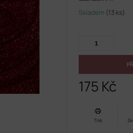
Skladem
(13 ks)
PŘ
175 Kč
Měrná
cena:
Tisk
Ze