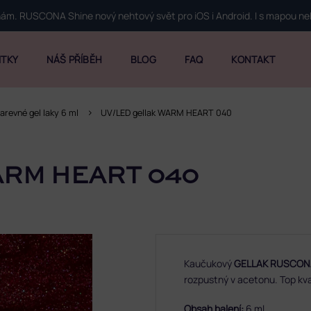
 nám. RUSCONA Shine nový nehtový svět pro iOS i Android. I s mapou n
ITKY
NÁŠ PŘÍBĚH
BLOG
FAQ
KONTAKT
arevné gel laky 6 ml
UV/LED gellak WARM HEART 040
ARM HEART 040
Kaučukový
GELLAK RUSCON
rozpustný v acetonu. Top kva
Obsah balení:
6 ml