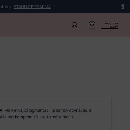
ehtařek.
STAHUJTE ZDARMA
.
PRÁZDNÝ
KOŠÍK
A
. Má vynikající pigmentaci, je samovyrovnávací a
lita bez kompromisů. Jak to máte rádi :)