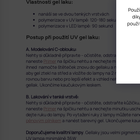
Vlastnosti gel laku:
Použí
nanáší se ve dvou tenkých vrstvách
dík
polymerizace v UV lampě: 120-180 sekund
použi
polymerizace v LED lampě: 90 sekund
Postup při použití UV gel laku:
A. Modelování C-oblouku:
Nehty si důkladně připravte - očistěte, odstraňte kůžič
naneste
Primer
na špičku nehtu a nechejte minutku uschn
ihned namočte štěteček znovu do gellaku a naneste na st
aby gel ztekl na střed a vložíte do lampy na 2 minuty - 
rovnou barvu nebo pro lepší efekt a vzhled nehtů nejprve
gellak. Ukončíme kaučukovým leskem.
B. Lakování v tenké vrstvě:
Nehty si důkladně připravte - očistěte, odstraňte kůžič
naneste
Primer
na špičku nehtu a nechejte minutku uschn
dejte ruku do lampy. Po vytažení ruky z lampy můžete nan
pěnovým pilníkem
a nanést barevný gel.
Ukončujeme kau
Doporučujeme kvalitní lampy
. Gellaky jsou velmi pigment
UV lampa minimálně 36W