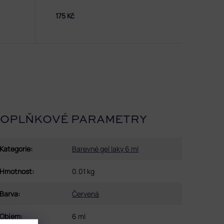
175 Kč
OPLŇKOVÉ PARAMETRY
Kategorie
:
Barevné gel laky 6 ml
Hmotnost
:
0.01 kg
Barva
:
Červená
Objem
:
6 ml