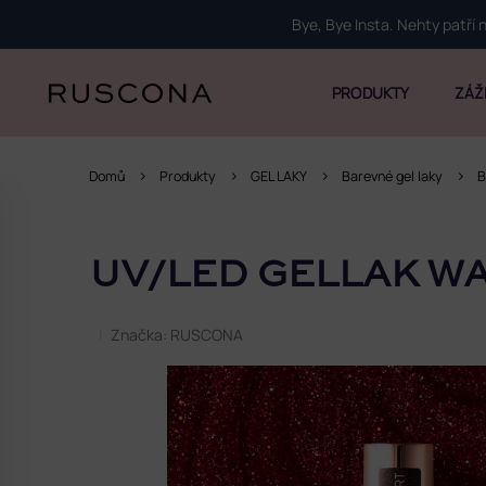
Přejít
Bye, Bye Insta. Nehty patří
na
obsah
PRODUKTY
ZÁŽ
Domů
Produkty
GEL LAKY
Barevné gel laky
B
P
o
UV/LED GELLAK W
s
t
r
Značka:
RUSCONA
a
n
n
í
p
a