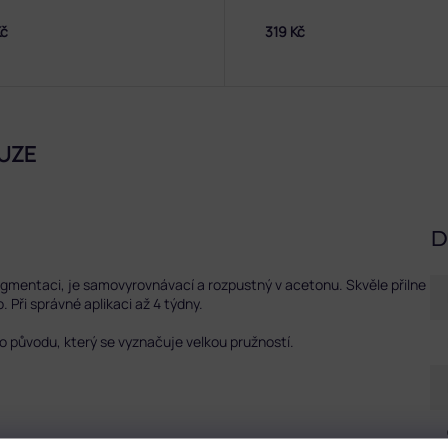
Kč
319 Kč
UZE
D
pigmentaci, je samovyrovnávací a rozpustný v acetonu. Skvěle přilne
. Při správné aplikaci až 4 týdny.
o původu, který se vyznačuje velkou pružností.