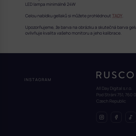
LED lampa minimálně 24W
Celou nabídku gellaků si můžete prohlédnout
TADY
.
Upozorňujeme, že barva na obrázku a skutečná barva gelu se
ovlivňuje kvalita vašeho monitoru a jeho kalibrace.
Z
á
p
a
INSTAGRAM
t
All Day Digital s.r.o.
í
Pod Strání 751, 760 0
Czech Republic