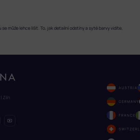
 může lehce lišit. To, jak detailní odstíny a syté barvy vidíte,
AUSTRIA
1 Zlín
GERMANY
FRANCE
SWITZER