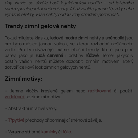
dny. Navíc se skvěle hodí k jakémukoli outfitu – od ležérního
svetru po elegantní večerní šaty. Ať už zvolíte jemné třpytky nebo
výrazné efekty, vaše nehty budou vždy středem pozornosti.
Trendy zimní gelové nehty
Pokud milujete klasiku,
ledově modré
zimní nehty a
sněhobílé
jsou
pro tyto měsíce jasnou volbou, se kterou rozhodně nešlápnete
vedle. Pro ty odvážnější máme letošní trendy, které jsou plné
barev, jako je
rudá červená
i odstíny
růžové
. Téměř jakýkoliv
odstín vašich nehtů můžete dozdobit zimním motivem, který
dotvoří celkový look zimních gelových nehtů.
Zimní motivy:
•
Jemné vločky kreslené gelem nebo
razítkované
či použití
vodolepek
se zimními motivy.
•
Abstraktní mrazivé vzory.
•
Třpytivé
přechody připomínající sněhové závěje.
•
Výrazné stříbrné
kamínky
či
fólie
.