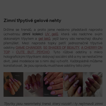
Zimní třpytivé gelové nehty
Držíme se trendů, a proto jsme nedávno představili naprosto
úchvatnou
zimní kolekci
UV gelů
, která vás nadchne svým
dokonalým třpytem a
gel laků
, jejíž barvy vás nenechají dlouho
přemýšlet. Mezi naprosté topky patří jednoznačně třpytivé
odstíny
GAME CHANGER
,
50 SHADES OF BEAUTY
,
A CHERRY ON
TOP
i
CUTE BUT PSYCHO
. Tyto růžové odstíny s mikro
holografickými třpytkami dobývají sociální sítě a my se nestačíme
divit, jaké modelace se s nimi dají vytvořit. Každopádně můžeme
konstatovat, že jsou opravdu musthave odstíny této zimy!
Třpytky jsou nesmrtelný trend, který rozzáří i ty nejtmavší zimní