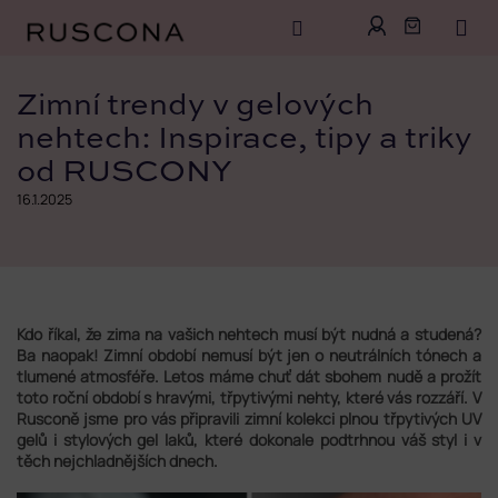
Přejít
na
Zimní trendy v gelových
obsah
nehtech: Inspirace, tipy a triky
od RUSCONY
16.1.2025
Kdo říkal, že zima na vašich nehtech musí být nudná a studená?
Ba naopak! Zimní období nemusí být jen o neutrálních tónech a
tlumené atmosféře. Letos máme chuť dát sbohem nudě a prožít
toto roční období s hravými, třpytivými nehty, které vás rozzáří. V
Rusconě jsme pro vás připravili zimní kolekci plnou třpytivých UV
gelů i stylových gel laků, které dokonale podtrhnou váš styl i v
těch nejchladnějších dnech.