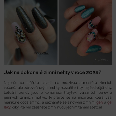
Jak na dokonalé zimní nehty v roce 2025?
Nejenže se můžete naladit na mrazivou atmosféru zimních
večerů, ale zároveň svými nehty rozzáříte i ty nejšedivější dny.
Letošní trendy jsou o kombinaci třpytek, výrazných barev a
jemných zimních motivů. Připravte se na inspiraci, která vaší
manikúře dodá šmrnc, a seznamte se s novými zimními
gely
a
gel
laky
, díky kterým zaženete zimní nudu jedním tahem štětce!