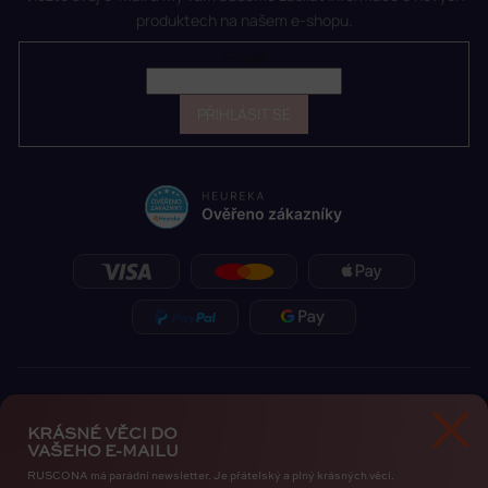
produktech na našem e-shopu.
E-mail
PŘIHLÁSIT SE
KRÁSNÉ VĚCI DO
VAŠEHO E-MAILU
RUSCONA má parádní newsletter. Je přátelský a plný krásných věcí.