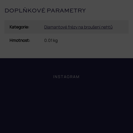
DOPLŇKOVÉ PARAMETRY
Kategorie
:
Diamantové frézy na broušení nehtů
Hmotnost
:
0.01 kg
Z
á
p
INSTAGRAM
a
t
í