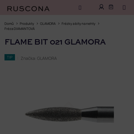
Přejít
na
Domů
Produkty
GLAMORA
Frézky a bity na nehty
obsah
Fréza DIAMANTOVÁ
FLAME BIT 021 GLAMORA
TIP
Značka:
GLAMORA