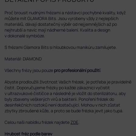
DETAILNÍ POPIS PRODUKTU
Proč brousit nudnými frézami a nástavci pochybné kvality, když
můžete mít GLAMORA Bits.
Jsou vyrobeny vždy z nejlepších
materiálů, dávají dostatečný výběr od nejjemnějších až po
nejhrubší a navíc mají nádherné balení. Kvalita a design
v dokonalé symbióze.
S frézami Glamora Bits si hloubkovou manikúru zamilujete.
Materiál: DIAMOND
Všechny frézy jsou pouze
pro profesionální použití
.
Abyste prodloužili životnost Vašich frézek, je potřeba je pravidelně
čistit. Doporučujeme frézky po každé zákaznici vyčistit
v ultrazvukové čističce a následně je vložit do sterilizátoru, aby
byly zbaveny veškerých virů a bakterii. Ponoření frézek do
desinfekčních roztoků není dostačující. Mohou v nich zůstat
zbytky zbroušené kůže, a proto se bude frézka jevit jako tupá.
Celou naši nabídku frézek najdete
ZDE
.
Hrubost fréz podle barev