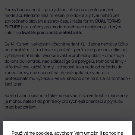
Formy budoucnosti - pro rychlou, přesnou a profesionální
modelaci. Hledáte ideální řešení pro dokonalý tvar nehtů bez
zbytečného pilování a ztráty času? Naše formy
DUAL FORMS
FUTURE
jsou určeny pro moderní nehtové designérky, kterým
záleží na
kvalitě, preciznosti a efektivitě.
Se 14 různými velikostmi včetně variant XL - žádné nehtové lůžko
není problém. Ultra tenké a pružné - perfektně padnou a eliminují
vytékání materiálu. Vysoce kvalitní průhledný plast - umožňuje
dokonalou kontrolu nad aplikací gelů a polygélů. Pomocné linky +
středová osa každé formy - středová linka vede od začátku do
konec formy, což napomáhá přesné aplikaci, symetrii a
profesionálnímu výsledku. Velká, snadno čitelná čísla na formách -
šetří zrak.
Každé balení obsahuje také nalepovací čísla velikostí - manikérky
je mohou nalepit do přihrádky pro rychlejší orientaci a plynulou
práci bez zdržení.
DOPLŇKOVÉ PARAMETRY
Používáme cookies, abychom Vám umožnili pohodlné