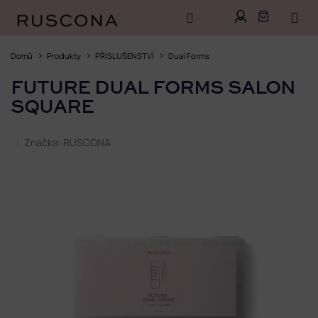
Přejít
na
Domů
Produkty
PŘÍSLUŠENSTVÍ
Dual Forms
obsah
FUTURE DUAL FORMS SALON
SQUARE
Značka:
RUSCONA