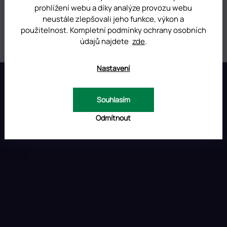
prohlížení webu a díky analýze provozu webu
Kategorie
:
Dual Forms
neustále zlepšovali jeho funkce, výkon a
použitelnost. Kompletní podmínky ochrany osobních
Hmotnost
:
0.01 kg
údajů najdete
zde
.
Z
Nastavení
á
p
INSTAGRAM
Souhlasím
a
t
Odmítnout
í