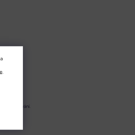
 a
e
.
láž bez pilování.