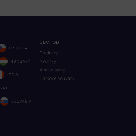
OBCHOD
CZECHIA
Produkty
Novinky
HUNGARY
Akce a slevy
ITALY
Dárkové poukazy
LAND
A
SLOVAKIA