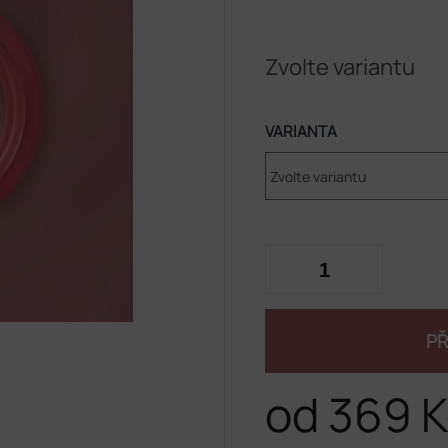
Zvolte variantu
VARIANTA
PŘ
od
369 K