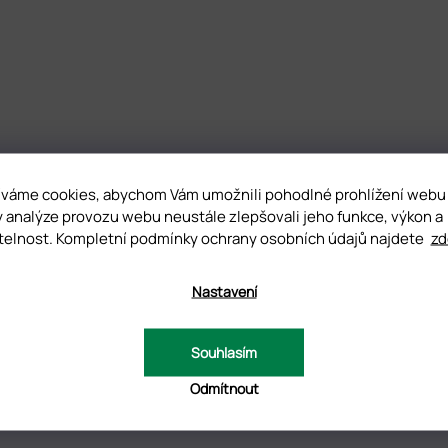
váme cookies, abychom Vám umožnili pohodlné prohlížení webu
y analýze provozu webu neustále zlepšovali jeho funkce, výkon a
ISKUZE
telnost. Kompletní podmínky ochrany osobních údajů najdete
zd
Nastavení
Souhlasím
gnem kelímku, ale jeho jedinečným obsahem. Tento gel je skvělý na mode
Odmítnout