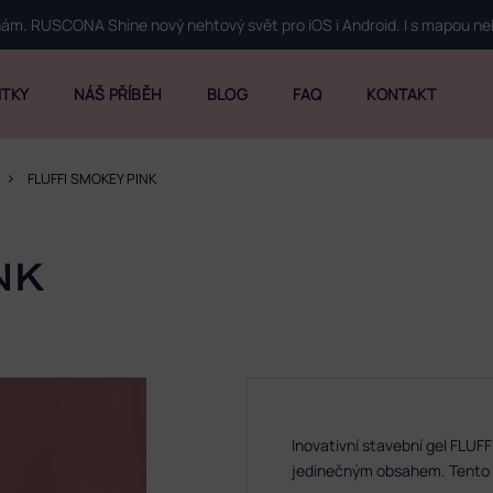
 nám. RUSCONA Shine nový nehtový svět pro iOS i Android. I s mapou n
ITKY
NÁŠ PŘÍBĚH
BLOG
FAQ
KONTAKT
FLUFFI SMOKEY PINK
NK
Inovativní stavební gel FLUF
jedinečným obsahem. Tento 