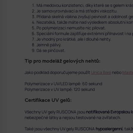
Má medovou konzistenci, díky které se s gelem krá
Je samovyrovnávací a má střední viskozitu.
Přidaná skelná vlákna zvyšují pevnost a odolnost ge
Nezatéká, takže máte nad výsledkem absolutní kon
Po polymerizaci nemusíte nic pilovat.
Speciální formule zajišťuje extrémní přilnavost i 
Je vhodný pro krátké, ale i dlouhé nehty.
Jemně pálivý.
Dá se pinčovat.
Tip pro modeláž gelových nehtů:
Jako podklad doporučujeme použít
Unica Basi
nebo
Maste
Polymerizace v UV/LED lampě: 60 sekund
Polymerizace v UV lampě: 120 sekund
Certifikace UV gelů:
Všechny UV gely RUSCONA jsou
notifikované Evropskou 
nebezpečné látky a nejsou testované na zvířatech.
Také jsou všechny UV gely RUSCONA
hypoalergenní
, tak