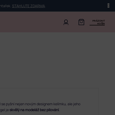
ehtařek.
STAHUJTE ZDARMA
.
PRÁZDNÝ
KOŠÍK
FI se pyšní nejen novým designem kelímku, ale jeho
gel je
skvělý na modeláž bez pilování
.