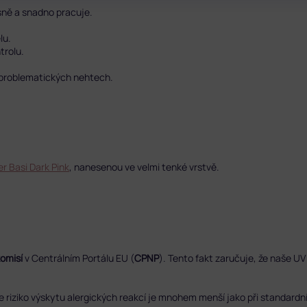
sně a snadno pracuje.
lu.
trolu.
na problematických nehtech.
r Basi Dark Pink
, nanesenou ve velmi tenké vrstvě.
komisí
v Centrálním Portálu EU (
CPNP
). Tento fakt zaručuje, že naše UV 
že riziko výskytu alergických reakcí je mnohem menší jako při standardn