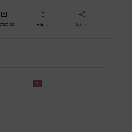
ptat se
Hlídat
Sdílet
TIP