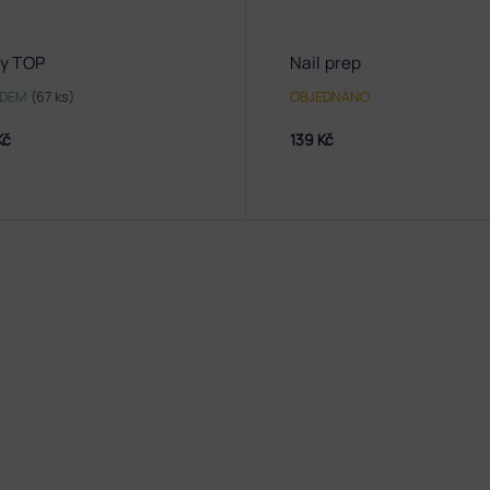
xy TOP
Nail prep
ADEM
(67 ks)
OBJEDNÁNO
Kč
139 Kč