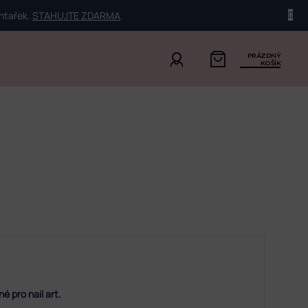
ehtařek.
STAHUJTE ZDARMA
.
PRÁZDNÝ
KOŠÍK
é pro nail art.