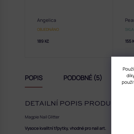
Angelica
Pea
OBJEDNÁNO
SKL
189 Kč
155 
Použí
dík
POPIS
PODOBNÉ (5)
HO
použi
DETAILNÍ POPIS PRODUKTU
Magpie Nail Glitter
Vysoce kvalitní třpytky, vhodné pro nail art.