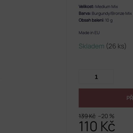
Velikost:
Medium Mix
Barva:
Burgundy/Bronze Mix
Obsah balení:
10 g
Made in EU
Skladem
(26 ks)
PŘ
139 Kč
–20 %
110 Kč