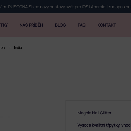
 nám. RUSCONA Shine nový nehtový svět pro iOS i Android. I s mapou n
ITKY
NÁŠ PŘÍBĚH
BLOG
FAQ
KONTAKT
ion
India
Magpie Nail Glitter
Vysoce kvalitní třpytky, vhodn