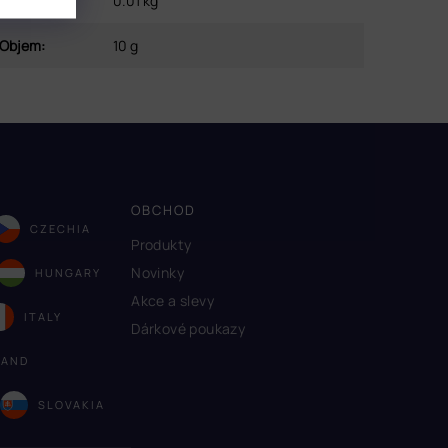
Hmotnost
:
0.01 kg
Objem
:
10 g
OBCHOD
CZECHIA
Produkty
Novinky
HUNGARY
Akce a slevy
ITALY
Dárkové poukazy
LAND
A
SLOVAKIA