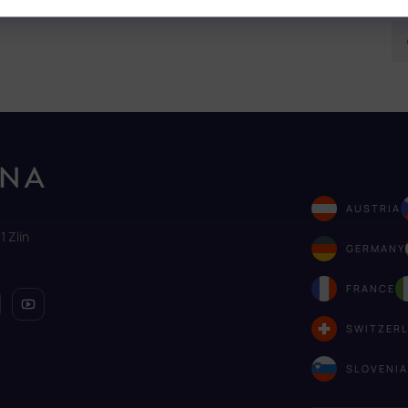
AUSTRIA
1 Zlín
GERMANY
FRANCE
SWITZER
SLOVENI