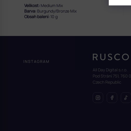
Velikost:
Medium Mix
Barva:
Burgundy/Bronze Mix
Obsah balení:
10 g
Z
á
p
a
INSTAGRAM
t
All Day Digital s.r.o.
í
Pod Strání 751, 760 0
Czech Republic