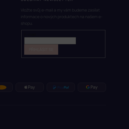
Vložte svůj e-mail a my vám budeme zasílat
informace o nových produktech na našem e-
shopu.
E-mail
PŘIHLÁSIT SE