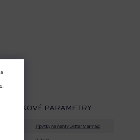
 a
e
.
OPLŇKOVÉ PARAMETRY
Kategorie
:
Třpytky na nehty Glitter Mermaid