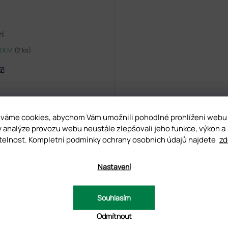
rl
ADEM
(2 ks)
Kč
váme cookies, abychom Vám umožnili pohodlné prohlížení webu
y analýze provozu webu neustále zlepšovali jeho funkce, výkon a
DNOCENÍ
DISKUZE
telnost. Kompletní podmínky ochrany osobních údajů najdete
zd
Nastavení
D
Souhlasím
Odmítnout