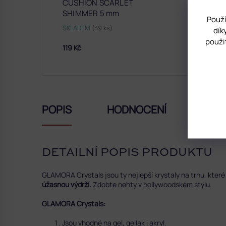
CUSHION SCARLET
SHIMMER 5 mm
Použí
SKLADEM
(39 ks)
dík
použi
119 Kč
POPIS
HODNOCENÍ
DISK
DETAILNÍ POPIS PRODUKTU
GLAMORA Crystals jsou ty nejlepší krystaly na trhu, které
úžasnou výdrží.
Zdobte nehty v hollywoodském stylu.
GLAMORA Crystals:
Jsou vhodné na gel, gellak i akryl.