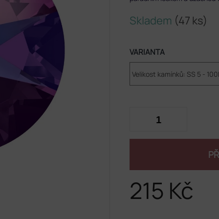
Skladem
(47 ks)
VARIANTA
PŘ
215 Kč
Měrná