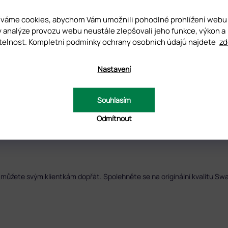
váme cookies, abychom Vám umožnili pohodlné prohlížení webu
y analýze provozu webu neustále zlepšovali jeho funkce, výkon a
telnost. Kompletní podmínky ochrany osobních údajů najdete
zd
Nastavení
Souhlasím
UZE
Odmítnout
 můžete svým klientkám dopřát. Spolehněte se na originální kvalitu Swa