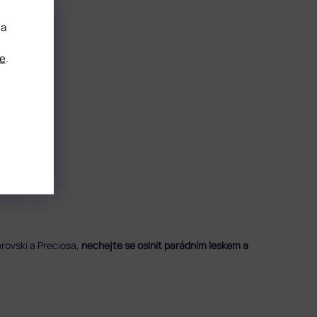
 a
e
.
rovski a Preciosa,
nechejte se oslnit parádním leskem a