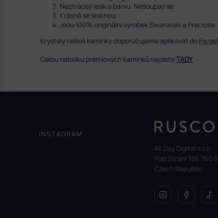
Neztrácejí lesk a barvu. Nešoupají se.
Krásně se lesknou.
Jsou 100% originální výrobek Swarovski a Preciosa.
Krystaly neboli kamínky doporučujeme aplikovat do
Fix ge
Celou nabídku prémiových kamínků najdete
TADY
.
Z
á
p
a
INSTAGRAM
t
All Day Digital s.r.o.
í
Pod Strání 751, 760 0
Czech Republic