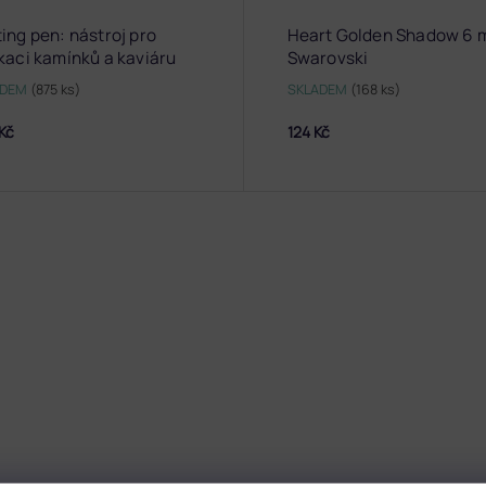
ing pen: nástroj pro
Heart Golden Shadow 6
kaci kamínků a kaviáru
Swarovski
ADEM
(875 ks)
SKLADEM
(168 ks)
Kč
124 Kč