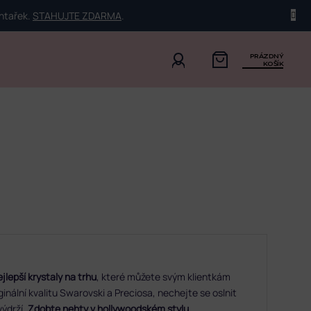
ehtařek.
STAHUJTE ZDARMA
.
PRÁZDNÝ
KOŠÍK
ejlepší krystaly na trhu
, které můžete svým klientkám
inální kvalitu Swarovski a Preciosa, nechejte se oslnit
ýdrží.
Zdobte nehty v hollywoodském stylu.