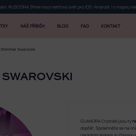
 nám. RUSCONA Shine nový nehtový svět pro iOS i Android. I s mapou n
ITKY
NÁŠ PŘÍBĚH
BLOG
FAQ
KONTAKT
 Shimmer Swarovski
 SWAROVSKI
GLAMORA Crystals jsou ty
n
dopřát. Spolehněte se na orig
parádním leskem a úžasnou v