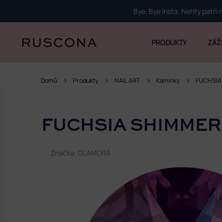
Přejít
Bye, Bye Insta. Nehty patří
na
obsah
PRODUKTY
ZÁŽ
Domů
Produkty
NAIL ART
Kamínky
FUCHSIA
P
o
FUCHSIA SHIMMER
s
t
r
Značka:
GLAMORA
a
n
n
í
p
a