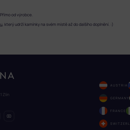
 Přímo od výrobce.
lu
, který udrží kamínky na svém místě až do dalšího doplnění. :)
AUSTRIA
1 Zlín
GERMANY
FRANCE
SWITZER