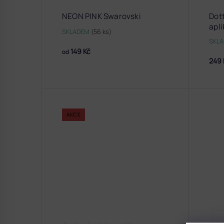
NEON PINK Swarovski
Dott
apli
SKLADEM
(56 ks)
SKL
149 Kč
od
249 
AKCE