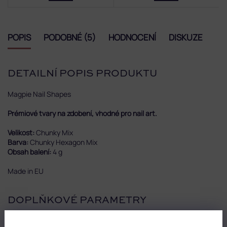
POPIS
PODOBNÉ (5)
HODNOCENÍ
DISKUZE
DETAILNÍ POPIS PRODUKTU
Magpie Nail Shapes
Prémiové tvary na zdobení, vhodné pro nail art.
Velikost:
Chunky Mix
Barva:
Chunky Hexagon Mix
Obsah balení:
4 g
Made in EU
DOPLŇKOVÉ PARAMETRY