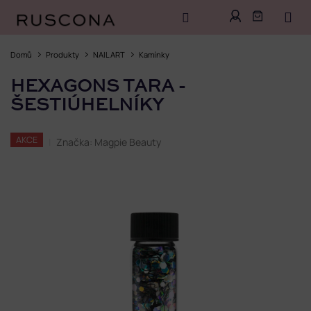
Přejít
na
Domů
Produkty
NAIL ART
Kamínky
obsah
HEXAGONS TARA -
ŠESTIÚHELNÍKY
AKCE
Značka:
Magpie Beauty