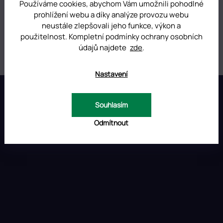
Kategorie
:
Kamínky na nehty
Používáme cookies, abychom Vám umožnili pohodlné
prohlížení webu a díky analýze provozu webu
Hmotnost
:
0.01 kg
neustále zlepšovali jeho funkce, výkon a
použitelnost. Kompletní podmínky ochrany osobních
Objem
:
4 g
údajů najdete
zde
.
Nastavení
Z
á
p
Souhlasím
INSTAGRAM
a
Odmítnout
t
í