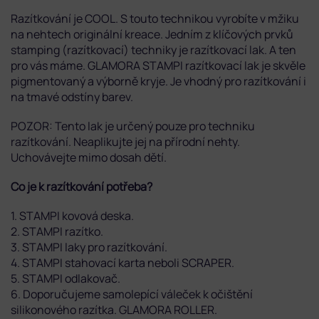
Razítkování je COOL. S touto technikou vyrobíte v mžiku
na nehtech originální kreace. Jedním z klíčových prvků
stamping (razítkovací) techniky je razítkovací lak. A ten
pro vás máme. GLAMORA STAMPI razítkovací lak je s
kvěle
pigmentovaný a výborně kryje. Je vhodný pro razítkování i
na tmavé odstíny barev.
POZOR: Tento lak je určený pouze pro techniku
razítkování. Neaplikujte jej na přírodní nehty.
Uchovávejte mimo dosah dětí.
Co je k razítkování potřeba?
1. STAMPI kovová deska.
2. STAMPI razítko.
3. STAMPI laky pro razítkování.
4. STAMPI stahovací karta neboli SCRAPER.
5. STAMPI odlakovač.
6. Doporučujeme samolepící váleček k očištění
silikonového razítka. GLAMORA ROLLER.