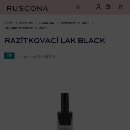
Přejít
na
Domů
Produkty
GLAMORA
Razítkování STAMPI
obsah
Laky pro razítkování STAMPI
RAZÍTKOVACÍ LAK BLACK
TIP
Značka:
GLAMORA