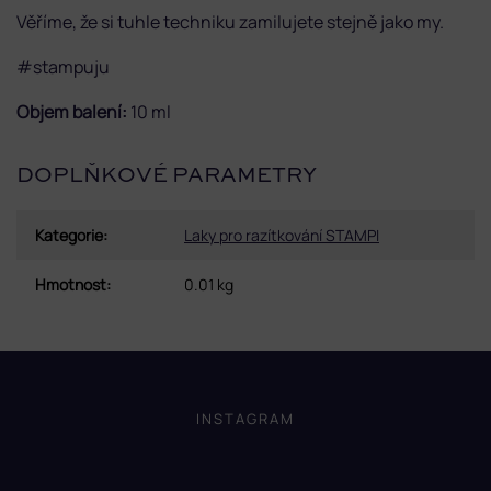
Věříme, že si tuhle techniku zamilujete stejně jako my.
#stampuju
Objem balení:
10 ml
DOPLŇKOVÉ PARAMETRY
Kategorie
:
Laky pro razítkování STAMPI
Hmotnost
:
0.01 kg
Z
á
p
INSTAGRAM
a
t
í