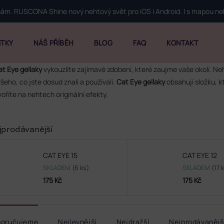
 nám. RUSCONA Shine nový nehtový svět pro iOS i Android. I s mapou n
ITKY
NÁŠ PŘÍBĚH
BLOG
FAQ
KONTAKT
at Eye gellaky
vykouzlíte zajímavé zdobení, které zaujme vaše okolí. Ne
šeho, co jste dosud znali a používali.
Cat Eye gellaky
obsahují složku, 
voříte na nehtech originální efekty.
jprodávanější
CAT EYE 15
CAT EYE 12
SKLADEM
(6 ks)
SKLADEM
(17 
175 Kč
175 Kč
poručujeme
Nejlevnější
Nejdražší
Nejprodávanějš