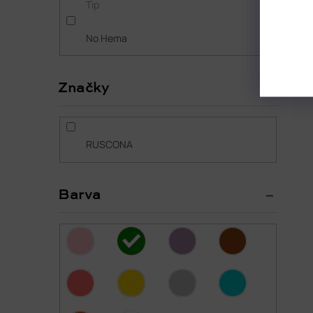
Tip
No Hema
Značky
RUSCONA
Barva