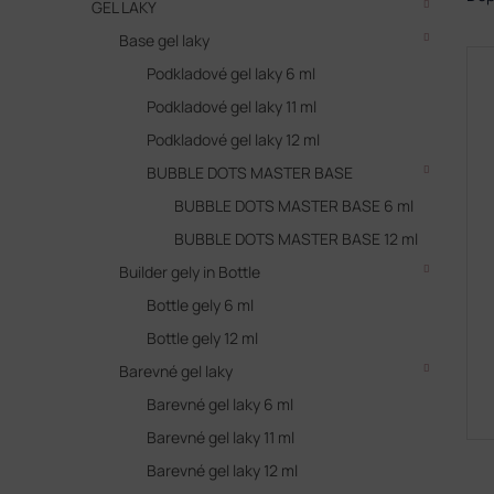
GEL LAKY
z
Base gel laky
e
V
n
Podkladové gel laky 6 ml
ý
í
p
Podkladové gel laky 11 ml
p
i
r
Podkladové gel laky 12 ml
s
o
BUBBLE DOTS MASTER BASE
p
d
r
BUBBLE DOTS MASTER BASE 6 ml
u
o
k
BUBBLE DOTS MASTER BASE 12 ml
d
t
Builder gely in Bottle
u
ů
k
Bottle gely 6 ml
t
Bottle gely 12 ml
ů
Barevné gel laky
Barevné gel laky 6 ml
Barevné gel laky 11 ml
Barevné gel laky 12 ml