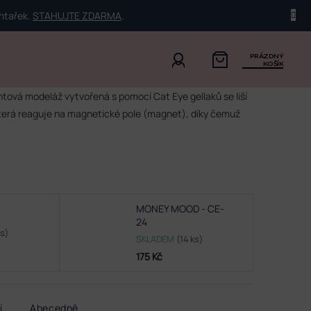
ehtařek.
STAHUJTE ZDARMA
.
PRÁZDNÝ
KOŠÍK
htová modeláž vytvořená s pomocí Cat Eye gellaků se liší
která reaguje na magnetické pole (magnet), díky čemuž
MONEY MOOD - CE-
24
ks)
SKLADEM
(14 ks)
175 Kč
í
Abecedně