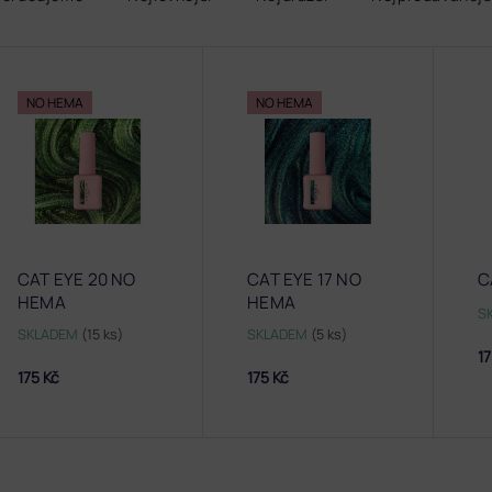
NO HEMA
NO HEMA
CAT EYE 20 NO
CAT EYE 17 NO
C
HEMA
HEMA
S
SKLADEM
(15 ks)
SKLADEM
(5 ks)
17
175 Kč
175 Kč
O
v