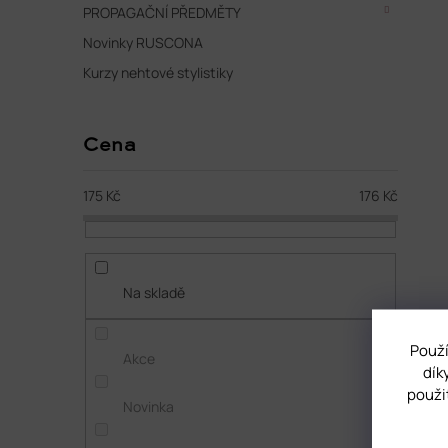
PROPAGAČNÍ PŘEDMĚTY
Novinky RUSCONA
Kurzy nehtové stylistiky
Cena
175
Kč
176
Kč
Na skladě
Použí
Akce
dík
použi
Novinka