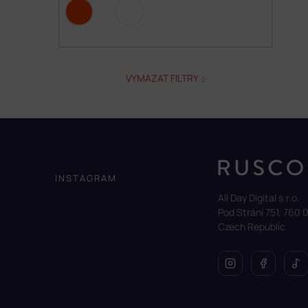
VYMAZAT FILTRY
Z
á
p
a
INSTAGRAM
t
All Day Digital s.r.o.
í
Pod Strání 751, 760 0
Czech Republic