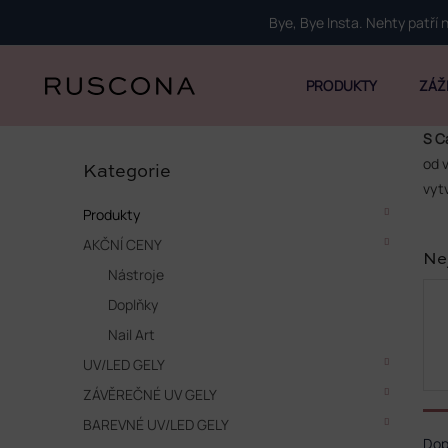
Přejít
Bye, Bye Insta. Nehty patří
na
obsah
PRODUKTY
ZÁŽ
P
S C
Přeskočit
o
od v
kategorie
Kategorie
s
vyt
t
Produkty
r
AKČNÍ CENY
a
Ne
n
Nástroje
n
Doplňky
í
p
Nail Art
a
UV/LED GELY
n
ZÁVĚREČNÉ UV GELY
e
Ř
l
BAREVNÉ UV/LED GELY
a
Do