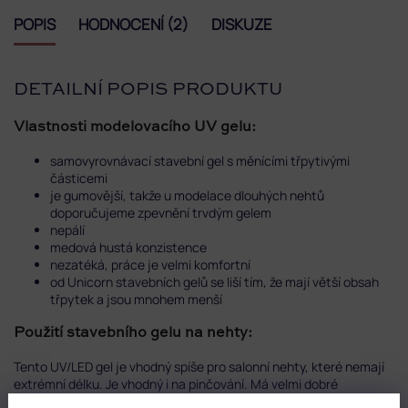
POPIS
HODNOCENÍ (2)
DISKUZE
DETAILNÍ POPIS PRODUKTU
Vlastnosti modelovacího UV gelu:
samovyrovnávací stavební gel s měnícími třpytivými
částicemi
je gumovější, takže u modelace dlouhých nehtů
doporučujeme zpevnění trvdým gelem
nepálí
medová hustá konzistence
nezatéká, práce je velmi komfortní
od Unicorn stavebních gelů se liší tím, že mají větší obsah
třpytek a jsou mnohem menší
Použití stavebního gelu na nehty:
Tento UV/LED gel je vhodný spíše pro salonní nehty, které nemají
extrémní délku. Je vhodný i na pinčování. Má velmi dobré
adhezivní vlastnosti. Je bez zápachu, kyselin a nežloutne.