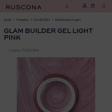
Přejít
na
Domů
Produkty
UV/LED GELY
Modelovací UV gely
obsah
GLAM BUILDER GEL LIGHT
PINK
Značka:
RUSCONA