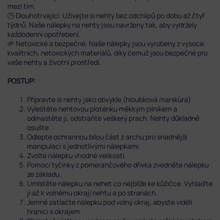
mezi tím.
🕒
Dlouhotrvající: Užívejte si nehty bez odchlipů po dobu až čtyř
týdnů. Naše nálepky na nehty jsou navrženy tak, aby vydržely
každodenní opotřebení.
🌱
Netoxické a bezpečné: Naše nálepky jsou vyrobeny z vysoce
kvalitních, netoxických materiálů, díky čemuž jsou bezpečné pro
vaše nehty a životní prostředí.
POSTUP:
Připravte si nehty jako obvykle (hloubková manikúra).
Vyleštěte nehtovou ploténku měkkým pilníkem a
odmastěte ji, odstraňte veškerý prach. Nehty důkladně
osušte.
Odlepte ochrannou bílou část z archu pro snadnější
manipulaci s jednotlivými nálepkami.
Zvolte nálepku vhodné velikosti.
Pomocí tyčinky z pomerančového dřívka zvedněte nálepku
ze základu.
Umístěte nálepku na nehet co nejblíže ke kůžičce. Vyhlaďte
ji až k volnému okraji nehtu a po stranách.
Jemně zatlačte nálepku pod volný okraj, abyste viděli
hranici s okrajem.