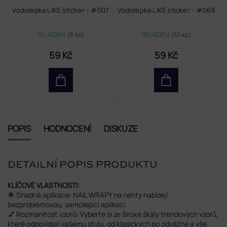
Vodolepka LIKE sticker - #007
Vodolepka LIKE sticker - #069
SKLADEM
(6 ks)
SKLADEM
(10 ks)
59 Kč
59 Kč
POPIS
HODNOCENÍ
DISKUZE
DETAILNÍ POPIS PRODUKTU
KLÍČOVÉ VLASTNOSTI:
🌟
Snadná aplikace: NAIL WRAPY na nehty nabízejí
bezproblémovou, samolepicí aplikaci.
💅
Rozmanitost vzorů: Vyberte si ze široké škály trendových vzorů,
které odpovídají vašemu stylu, od klasických po odvážné a vše