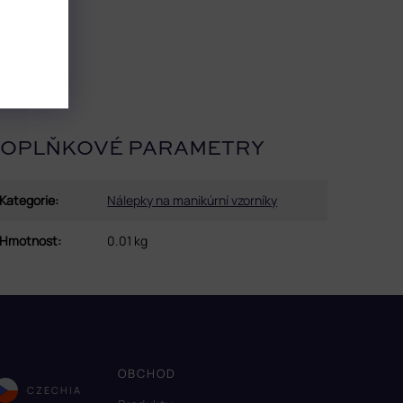
OPLŇKOVÉ PARAMETRY
Kategorie
:
Nálepky na manikúrní vzorníky
Hmotnost
:
0.01 kg
OBCHOD
CZECHIA