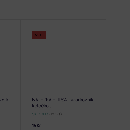
AKCE
vník
NÁLEPKA ELIPSA - vzorkovník
kolečko J
SKLADEM
(127 ks)
15 Kč