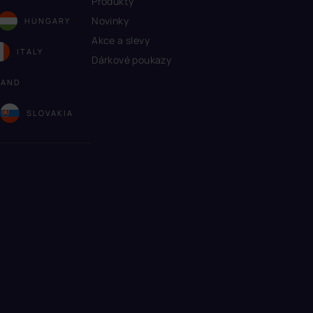
Produkty
Novinky
HUNGARY
Akce a slevy
ITALY
Dárkové poukazy
LAND
A
SLOVAKIA