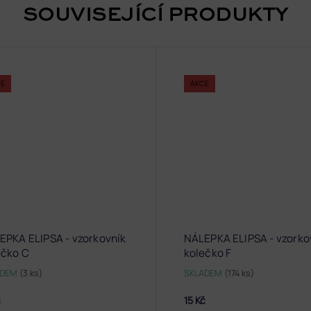
SOUVISEJÍCÍ PRODUKTY
CE
AKCE
EPKA ELIPSA - vzorkovník
NÁLEPKA ELIPSA - vzorko
ečko C
kolečko F
ADEM
(3 ks)
SKLADEM
(174 ks)
č
15 Kč