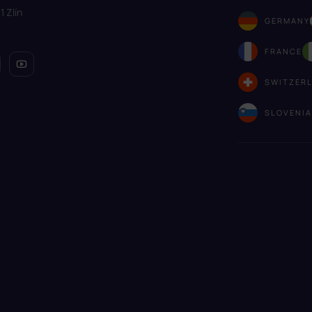
1 Zlín
GERMANY
FRANCE
SWITZER
SLOVENI