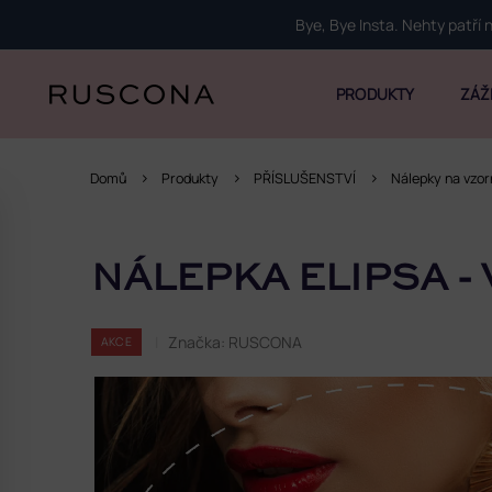
Přejít
Bye, Bye Insta. Nehty patří
na
obsah
PRODUKTY
ZÁŽ
Domů
Produkty
PŘÍSLUŠENSTVÍ
Nálepky na vzor
P
o
NÁLEPKA ELIPSA -
s
t
r
Značka:
RUSCONA
AKCE
a
n
n
í
p
a