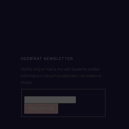
ODEBÍRAT NEWSLETTER
Vložte svůj e-mail a my vám budeme zasílat
informace o nových produktech na našem e-
shopu.
E-mail
PŘIHLÁSIT SE