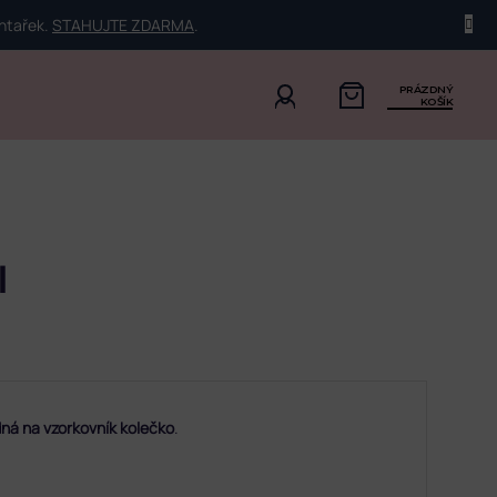
ehtařek.
STAHUJTE ZDARMA
.
PRÁZDNÝ
KOŠÍK
I
ná na vzorkovník kolečko
.