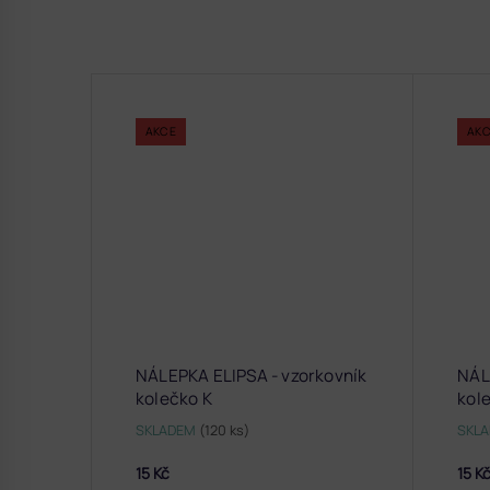
AKCE
AK
NÁLEPKA ELIPSA - vzorkovník
NÁL
kolečko K
kol
SKLADEM
(120 ks)
SKL
15 Kč
15 K