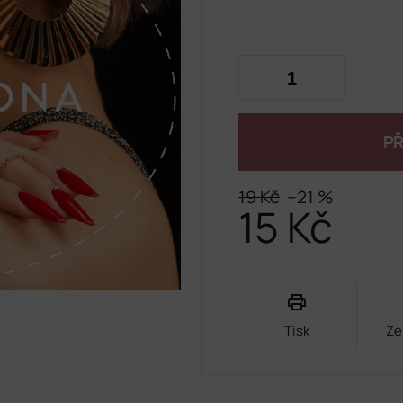
PŘ
19 Kč
–21 %
15 Kč
Měrná
cena:
Tisk
Ze