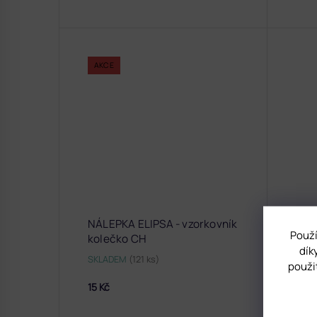
AKCE
NÁLEPKA ELIPSA - vzorkovník
Použí
kolečko CH
dík
SKLADEM
(121 ks)
použi
15 Kč