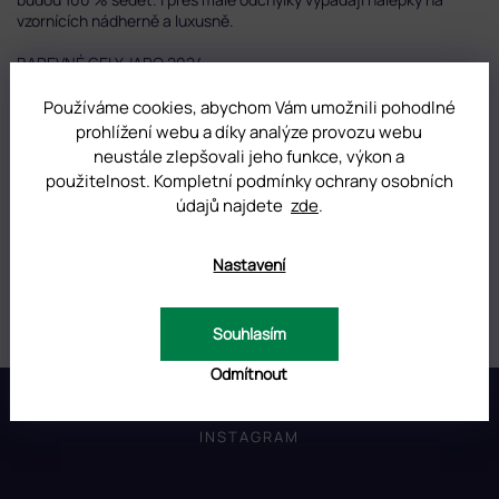
vzornících nádherně a luxusně.
BAREVNÉ GELY JARO 2024
Balení obsahuje nálepky:
633, CH568, CH569, CH570, CH571
Používáme cookies, abychom Vám umožnili pohodlné
Počet kusů v balení: 5
ks nálepek
prohlížení webu a díky analýze provozu webu
neustále zlepšovali jeho funkce, výkon a
použitelnost. Kompletní podmínky ochrany osobních
DOPLŇKOVÉ PARAMETRY
údajů najdete
zde
.
Kategorie
:
Nálepky na manikúrní vzorníky
Nastavení
Hmotnost
:
0.01 kg
Souhlasím
Odmítnout
Z
á
p
INSTAGRAM
a
t