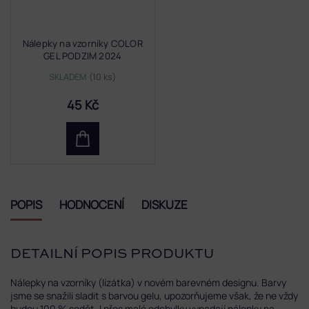
Nálepky na vzorníky COLOR
GEL PODZIM 2024
SKLADEM
(10 ks)
45 Kč
POPIS
HODNOCENÍ
DISKUZE
DETAILNÍ POPIS PRODUKTU
Nálepky na vzorníky (lízátka) v novém barevném designu. Barvy
jsme se snažili sladit s barvou gelu, upozorňujeme však, že ne vždy
budou 100 % sedět. I přes malé odchylky vypadají nálepky na