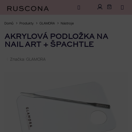
Přejít
na
Domů
Produkty
GLAMORA
Nástroje
obsah
AKRYLOVÁ PODLOŽKA NA
NAIL ART + ŠPACHTLE
Značka:
GLAMORA