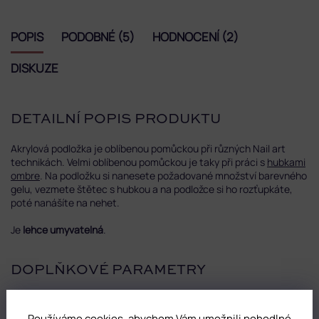
POPIS
PODOBNÉ (5)
HODNOCENÍ (2)
DISKUZE
DETAILNÍ POPIS PRODUKTU
Akrylová podložka je oblíbenou pomůckou při různých Nail art
technikách. Velmi oblíbenou pomůckou je taky při práci s
hubkami
ombre
. Na podložku si nanesete požadované množství barevného
gelu, vezmete štětec s hubkou a na podložce si ho rozťupkáte,
poté nanášíte na nehet.
Je
lehce umyvatelná
.
DOPLŇKOVÉ PARAMETRY
Kategorie
:
Nástroje
Používáme cookies, abychom Vám umožnili pohodlné