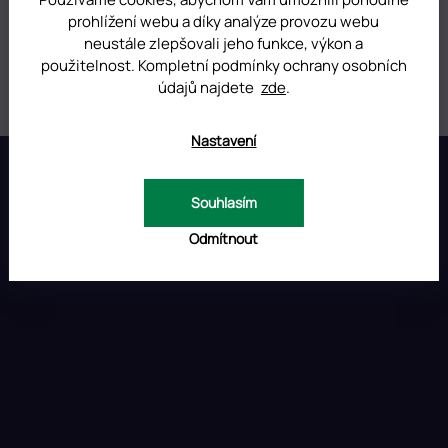
prohlížení webu a díky analýze provozu webu
Hmotnost
:
0.01 kg
neustále zlepšovali jeho funkce, výkon a
použitelnost. Kompletní podmínky ochrany osobních
Položka byla vyprodána…
údajů najdete
zde
.
Nastavení
Z
á
p
INSTAGRAM
Souhlasím
a
t
Odmítnout
í