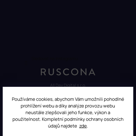
Sledovat na Instagramu
All Day Digital s.r.o.
Pod Strání 751, 760 01 Zlín
Czech Republic
Používáme cookies, abychom Vám umožnili pohodlné
prohlížení webu a díky analýze provozu webu
neustále zlepšovali jeho funkce, výkon a
použitelnost. Kompletní podmínky ochrany osobních
údajů najdete
zde
.