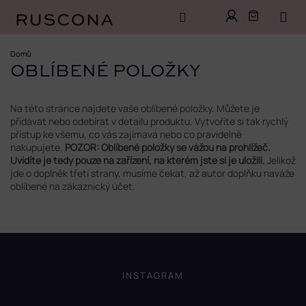
Přejít
na
Domů
obsah
OBLÍBENÉ POLOŽKY
Na této stránce najdete vaše oblíbené položky. Můžete je
přidávat nebo odebírat v detailu produktu. Vytvoříte si tak rychlý
přístup ke všemu, co vás zajímavá nebo co pravidelně
nakupujete.
POZOR: Oblíbené položky se vážou na prohlížeč.
Uvidíte je tedy pouze na zařízení, na kterém jste si je uložili.
Jelikož
jde o doplněk třetí strany, musíme čekat, až autor doplňku naváže
oblíbené na zákaznický účet.
Z
á
p
INSTAGRAM
a
t