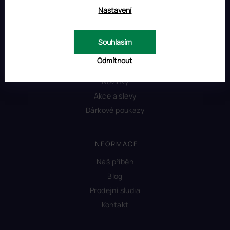
Nastavení
Souhlasím
OBCHOD
Odmítnout
Produkty
Novinky
Akce a slevy
Dárkové poukazy
INFORMACE
Náš příběh
Blog
Prodejní sludia
Kontakt