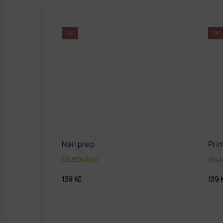
TIP
TIP
Nail prep
Pri
OBJEDNÁNO
SKL
139 Kč
139 