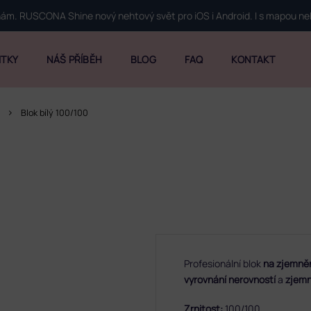
 nám. RUSCONA Shine nový nehtový svět pro iOS i Android. I s mapou n
ITKY
NÁŠ PŘÍBĚH
BLOG
FAQ
KONTAKT
Blok bílý 100/100
Profesionální blok
na zjemněn
vyrovnání nerovností
a
zjemn
Zrnitost:
100/100