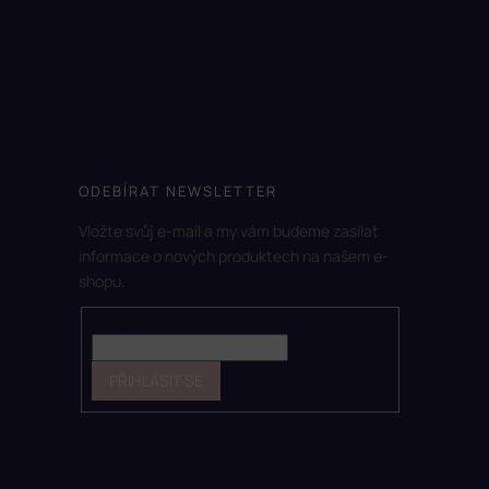
ODEBÍRAT NEWSLETTER
Vložte svůj e-mail a my vám budeme zasílat
informace o nových produktech na našem e-
shopu.
E-mail
PŘIHLÁSIT SE