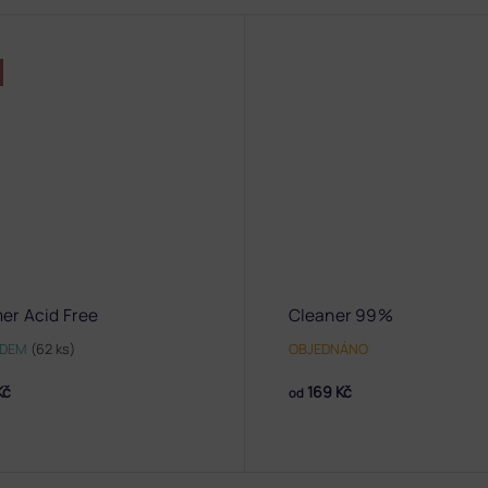
mer Acid Free
Cleaner 99%
ADEM
(62 ks)
OBJEDNÁNO
Kč
169 Kč
od