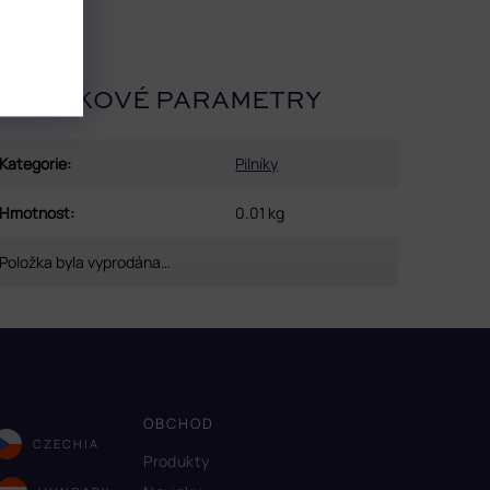
OPLŇKOVÉ PARAMETRY
Kategorie
:
Pilníky
Hmotnost
:
0.01 kg
Položka byla vyprodána…
OBCHOD
CZECHIA
Produkty