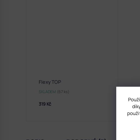
Flexy TOP
SKLADEM
(67 ks)
Použí
319 Kč
dík
použi