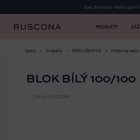
Přejít
Bye, Bye Insta. Nehty patří
na
obsah
PRODUKTY
ZÁŽ
Domů
Produkty
PŘÍSLUŠENSTVÍ
Pilníky na nehty
P
o
BLOK BÍLÝ 100/100
s
t
r
Značka:
RUSCONA
a
n
n
í
p
a