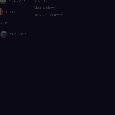
Novinky
HUNGARY
Akce a slevy
ITALY
Dárkové poukazy
LAND
A
SLOVAKIA