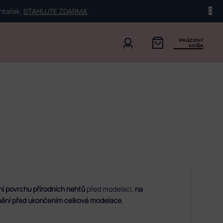
ehtařek.
STAHUJTE ZDARMA
.
PRÁZDNÝ
KOŠÍK
í povrchu přírodních nehtů
před modelací,
na
ění před ukončením celkové modelace
.