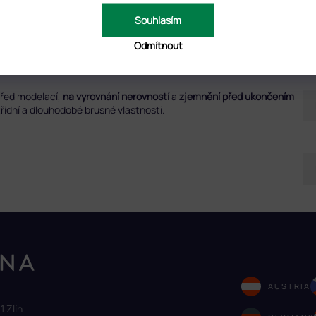
NOCENÍ (1)
DISKUZE
Souhlasím
Odmítnout
D
řed modelací,
na vyrovnání nerovností
a
zjemnění před ukončením
řídní a dlouhodobé brusné vlastnosti.
AUSTRIA
1 Zlín