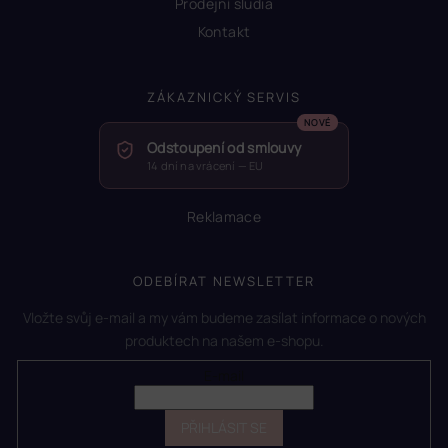
Prodejní sludia
Kontakt
ZÁKAZNICKÝ SERVIS
Odstoupení od smlouvy
14 dní na vrácení — EU
Reklamace
ODEBÍRAT NEWSLETTER
Vložte svůj e-mail a my vám budeme zasílat informace o nových
produktech na našem e-shopu.
E-mail
PŘIHLÁSIT SE