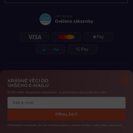
KRÁSNÉ VĚCI DO
VAŠEHO E-MAILU
RUSCONA má parádní newsletter. Je přátelský a plný krásných věcí.
Zásady ochrany osobních údajů
Cookies
PŘIHLÁSIT
Copyright 2026
RUSCONA Česko
. Všechna práva vyhrazena.
Upravit nastavení cookies
Přihlášením souhlasíte, že Vám budeme zasílat e-mailem novinky
z webu www.ruscona.cz.
Created by
Shoptak.cz