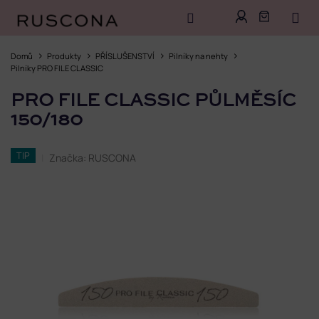
Přejít
na
Domů
Produkty
PŘÍSLUŠENSTVÍ
Pilníky na nehty
obsah
Pilníky PRO FILE CLASSIC
PRO FILE CLASSIC PŮLMĚSÍC
150/180
TIP
Značka:
RUSCONA