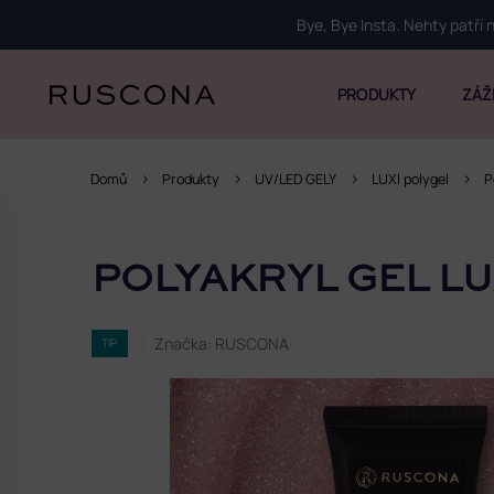
Přejít
Bye, Bye Insta. Nehty patří
na
obsah
PRODUKTY
ZÁŽ
Domů
Produkty
UV/LED GELY
LUXI polygel
P
P
o
POLYAKRYL GEL LU
s
t
r
Značka:
RUSCONA
TIP
a
n
n
í
p
a