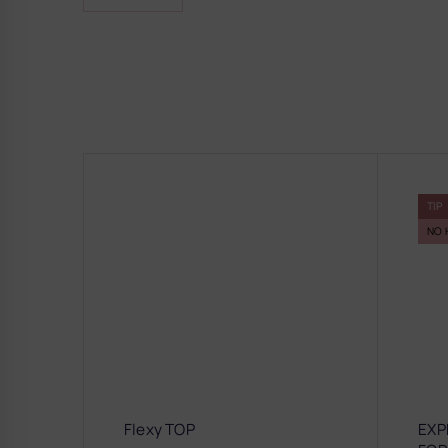
TIP
NO 
Flexy TOP
EXP