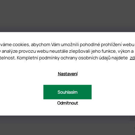
NOCENÍ (5)
DISKUZE
váme cookies, abychom Vám umožnili pohodlné prohlížení webu
y analýze provozu webu neustále zlepšovali jeho funkce, výkon a
telnost. Kompletní podmínky ochrany osobních údajů najdete
zd
D
Nastavení
d základního polyakryl gelu se liší tím, že
má jemnou strukturu
. Po
 a pro začátečníky. Velmi dobře se piluje. Nepálí a nezatéká. Pod
Souhlasím
Odmítnout