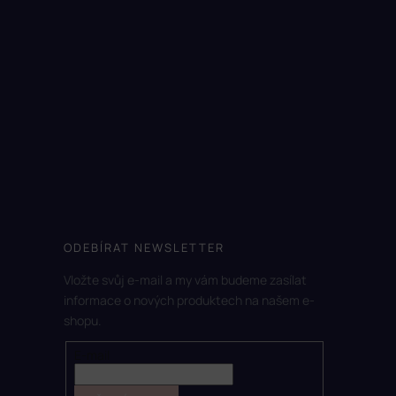
ODEBÍRAT NEWSLETTER
Vložte svůj e-mail a my vám budeme zasílat
informace o nových produktech na našem e-
shopu.
E-mail