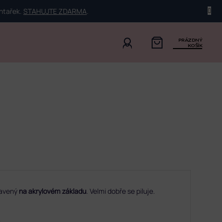
ehtařek.
STAHUJTE ZDARMA
.
PRÁZDNÝ
KOŠÍK
avený
na akrylovém základu
. Velmi dobře se piluje.