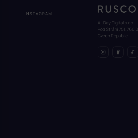
p
a
INSTAGRAM
t
All Day Digital s.r.o.
í
Pod Strání 751, 760 0
Czech Republic