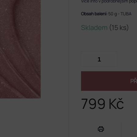
Více info v podrobnějším pop
Obsah balení:
50 g - TUBA
Skladem
(15 ks)
PŘ
799 Kč
Měrná
cena: