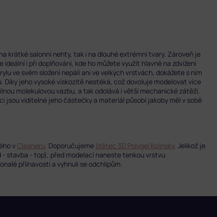
a krátké salonní nehty, tak i na dlouhé extrémní tvary. Zároveň je
 ideální i při doplňování, kde ho můžete využít hlavně na zdvižení
rylu ve svém složení nepálí ani ve velkých vrstvách, dokážete s ním
 Díky jeho vysoké viskozitě nestéká, což dovoluje modelovat více
lnou molekulovou vazbu, a tak odolává i větší mechanické zátěži.
aci jsou viditelné jeho částečky a materiál působí jakoby měl v sobě
ného v
Cleaneru
. Doporučujeme
štětec 3D Polygel Kolinsky
.
Jelikož je
 - stavba - top), před modelací naneste tenkou vrstvu
onalé přilnavosti a vyhnuli se odchlipům.