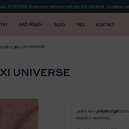
 nám. RUSCONA Shine nový nehtový svět pro iOS i Android. I s mapou n
ITKY
NÁŠ PŘÍBĚH
BLOG
FAQ
KONTAKT
olyakryl gel LUXI UNIVERSE
XI UNIVERSE
Jedná se o
polyakryl gel
post
Nepálí a nezatéká.