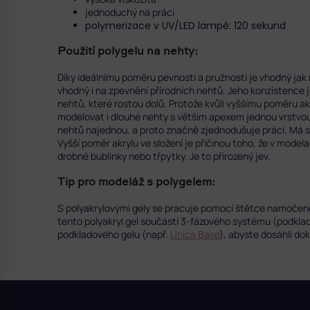
jednoduchý na práci
polymerizace v UV/LED lampě: 120 sekund
Použití polygelu na nehty:
Díky ideálnímu poměru pevnosti a pružnosti je vhodný jak n
vhodný i na zpevnění přírodních nehtů. Jeho konzistence je
nehtů, které rostou dolů. Protože kvůli vyššímu poměru ak
modelovat i dlouhé nehty s větším apexem jednou vrstvou.
nehtů najednou, a proto značně zjednodušuje práci. Má si
Vyšší poměr akrylu ve složení je příčinou toho, že v model
drobné bublinky nebo třpytky. Je to přirozený jev.
Tip pro modeláž s polygelem:
S polyakrylovými gely se pracuje pomocí štětce namoče
tento polyakryl gel součástí 3-fázového systému (podklad
podkladového gelu (např.
Unica Base
), abyste dosáhli dok
Z
á