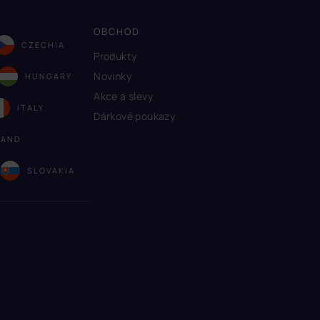
OBCHOD
CZECHIA
Produkty
Novinky
HUNGARY
Akce a slevy
ITALY
Dárkové poukazy
LAND
A
SLOVAKIA