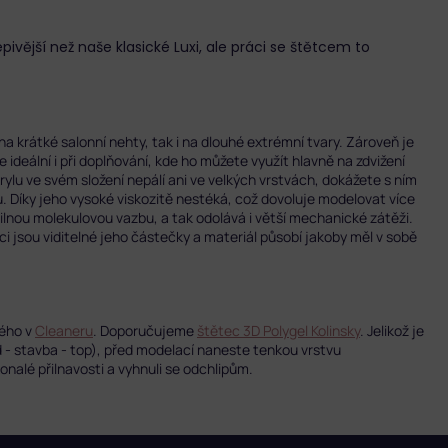
pivější než naše klasické Luxi, ale práci se štětcem to
a krátké salonní nehty, tak i na dlouhé extrémní tvary. Zároveň je
 ideální i při doplňování, kde ho můžete využít hlavně na zdvižení
rylu ve svém složení nepálí ani ve velkých vrstvách, dokážete s ním
 Díky jeho vysoké viskozitě nestéká, což dovoluje modelovat více
lnou molekulovou vazbu, a tak odolává i větší mechanické zátěži.
aci jsou viditelné jeho částečky a materiál působí jakoby měl v sobě
ného v
Cleaneru
. Doporučujeme
štětec 3D Polygel Kolinsky
.
Jelikož je
 - stavba - top), před modelací naneste tenkou vrstvu
onalé přilnavosti a vyhnuli se odchlipům.