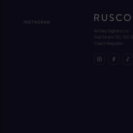
á
p
a
INSTAGRAM
t
All Day Digital s.r.o.
í
Pod Strání 751, 760 0
Czech Republic