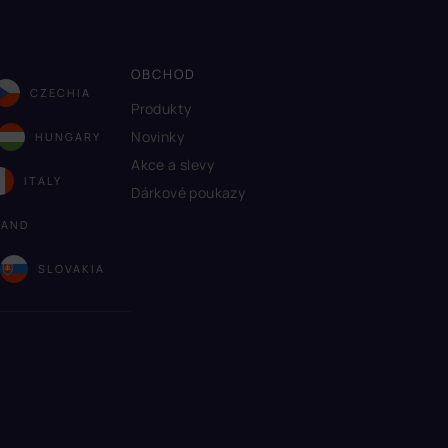
OBCHOD
CZECHIA
Produkty
Novinky
HUNGARY
Akce a slevy
ITALY
Dárkové poukazy
LAND
A
SLOVAKIA