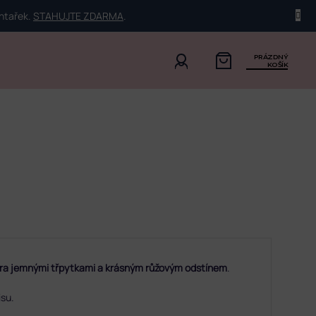
ehtařek.
STAHUJTE ZDARMA
.
PRÁZDNÝ
KOŠÍK
tra jemnými třpytkami a krásným růžovým odstínem
.
isu.