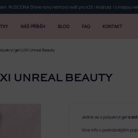
 nám. RUSCONA Shine nový nehtový svět pro iOS i Android. I s mapou n
ITKY
NÁŠ PŘÍBĚH
BLOG
FAQ
KONTAKT
olyakryl gel LUXI Unreal Beauty
XI UNREAL BEAUTY
Jedná se o
polyakryl gel
s ex
Více info v podrobnějším pop