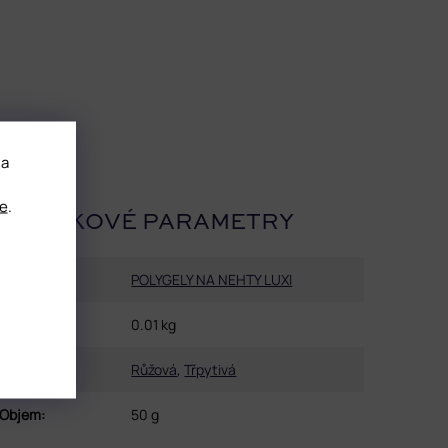
 a
e
.
OPLŇKOVÉ PARAMETRY
Kategorie
:
POLYGELY NA NEHTY LUXI
Hmotnost
:
0.01 kg
Barva
:
Růžová
,
Třpytivá
Objem
:
50 g