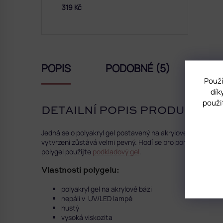
319 Kč
POPIS
PODOBNÉ (5)
HO
Použí
dík
použi
DETAILNÍ POPIS PRODUKTU
Jedná se o polyakryl gel postavený na akrylovém základu. O
vytvrzení zůstává velmi pevný.
Hodí se pro pomalejší práci
polygel použijte
podkladový gel
.
Vlastnosti polygelu:
polyakryl gel na akrylové bázi
nepálí v UV/LED lampě
hustý
vysoká viskozita