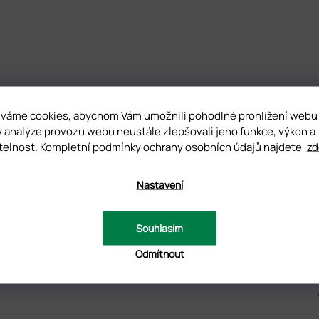
DNOCENÍ
DISKUZE
váme cookies, abychom Vám umožnili pohodlné prohlížení webu
y analýze provozu webu neustále zlepšovali jeho funkce, výkon a
telnost. Kompletní podmínky ochrany osobních údajů najdete
zd
D
Nastavení
d základního polyakryl gelu se liší tím, že
má jemnou strukturu
. Po
 a pro začátečníky. Velmi dobře se piluje. Nepálí a nezatéká. Pod
Souhlasím
Odmítnout