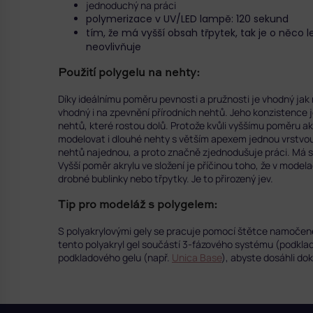
jednoduchý na práci
polymerizace v UV/LED lampě: 120 sekund
tím, že má vyšší obsah třpytek, tak je o něco le
neovlivňuje
Použití polygelu na nehty:
Díky ideálnímu poměru pevnosti a pružnosti je vhodný jak n
vhodný i na zpevnění přírodních nehtů. Jeho konzistence je
nehtů, které rostou dolů. Protože kvůli vyššímu poměru ak
modelovat i dlouhé nehty s větším apexem jednou vrstvou.
nehtů najednou, a proto značně zjednodušuje práci. Má si
Vyšší poměr akrylu ve složení je příčinou toho, že v model
drobné bublinky nebo třpytky. Je to přirozený jev.
Tip pro modeláž s polygelem:
S polyakrylovými gely se pracuje pomocí štětce namoče
tento polyakryl gel součástí 3-fázového systému (podklad
podkladového gelu (např.
Unica Base
), abyste dosáhli dok
Z