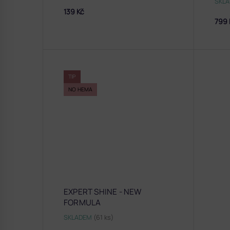
SKL
139 Kč
799 
TIP
NO HEMA
EXPERT SHINE - NEW
FORMULA
SKLADEM
(61 ks)