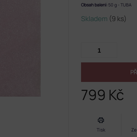
Obsah balení:
50 g - TUBA
Skladem
(9 ks)
PŘ
799 Kč
Měrná
cena:
Tisk
Ze