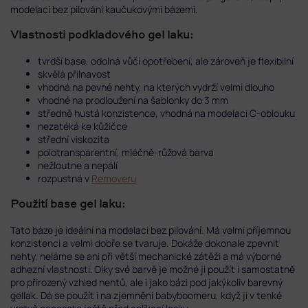
modelaci bez pilování kaučukovými bázemi.
Vlastnosti podkladového gel laku:
tvrdší base, odolná vůči opotřebení, ale zároveň je flexibilní
skvělá přilnavost
vhodná na pevné nehty, na kterých vydrží velmi dlouho
vhodné na prodloužení na šablonky do 3 mm
středně hustá konzistence, vhodná na modelaci C-oblouku
nezatéká ke kůžičce
střední viskozita
polotransparentní, mléčně-růžová barva
nežloutne a nepálí
rozpustná v
Removeru
Použití base gel laku:
Tato báze je ideální na modelaci bez pilování. Má velmi příjemnou
konzistenci a velmi dobře se tvaruje. Dokáže dokonale zpevnit
nehty, neláme se ani při větší mechanické zátěži a má výborné
adhezní vlastnosti. Díky své barvě je možné ji použít i samostatně
pro přirozený vzhled nehtů, ale i jako bázi pod jakýkoliv barevný
gellak. Dá se použít i na zjemnění babyboomeru, když ji v tenké