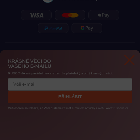
KRÁSNÉ VĚCI DO
VAŠEHO E-MAILU
RUSCONA má parádní newsletter. Je přátelský a plný krásných věcí.
Zásady ochrany osobních údajů
Cookies
PŘIHLÁSIT
Copyright 2026
RUSCONA Česko
. Všechna práva vyhrazena.
Upravit nastavení cookies
Přihlášením souhlasíte, že Vám budeme zasílat e-mailem novinky
z webu www.ruscona.cz.
Created by
Shoptak.cz
Bye, Bye Insta. Nehty patří nám. RUSCONA Shine nový
nehtový svět pro iOS i Android. I s mapou nehtařek.
STAHUJTE ZDARMA
.
Vytvořil Shoptet