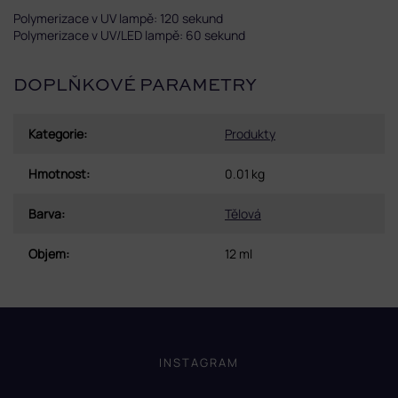
Polymerizace v UV lampě: 120 sekund
Polymerizace v UV/LED lampě: 60 sekund
DOPLŇKOVÉ PARAMETRY
Kategorie
:
Produkty
Hmotnost
:
0.01 kg
Barva
:
Tělová
Objem
:
12 ml
Z
á
p
INSTAGRAM
a
t