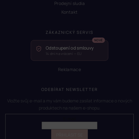
Prodejní sludia
Kontakt
ZÁKAZNICKÝ SERVIS
Odstoupení od smlouvy
14 dní na vrácení — EU
Reklamace
ODEBÍRAT NEWSLETTER
Vložte svůj e-mail a my vám budeme zasílat informace o nových
produktech na našem e-shopu.
E-mail
PŘIHLÁSIT SE