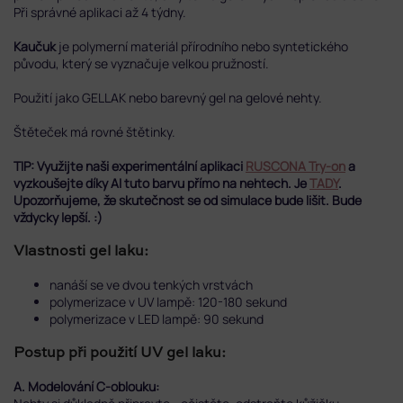
Při správné aplikaci až 4 týdny.
Kaučuk
je polymerní materiál přírodního nebo syntetického
původu, který se vyznačuje velkou pružností.
Použití jako GELLAK nebo barevný gel na gelové nehty.
Štěteček má rovné štětinky.
TIP: Využijte naši experimentální aplikaci
RUSCONA Try-on
a
vyzkoušejte díky AI tuto barvu přímo na nehtech. Je
TADY
.
Upozorňujeme, že skutečnost se od simulace bude lišit. Bude
vždycky lepší. :)
Vlastnosti gel laku:
nanáší se ve dvou tenkých vrstvách
polymerizace v UV lampě: 120-180 sekund
polymerizace v LED lampě: 90 sekund
Postup při použití UV gel laku:
A. Modelování C-oblouku: