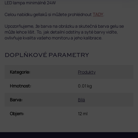
LED lampa minimálně 24W
Celou nabídku gellaků si můžete prohlédnout
TADY
.
Upozorňujeme, že barva na obrázku a skutečná barva gelu se
může lehce lišit. To, jak detailní odstíny a syté barvy vidíte,
ovlivňuje kvalita vašeho monitoru a jeho kalibrace.
DOPLŇKOVÉ PARAMETRY
Kategorie
:
Produkty
Hmotnost
:
0.01 kg
Barva
:
Bílá
Objem
:
12 ml
Z