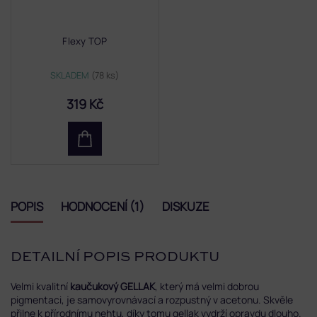
Flexy TOP
SKLADEM
(78 ks)
319 Kč
POPIS
HODNOCENÍ (1)
DISKUZE
DETAILNÍ POPIS PRODUKTU
Velmi kvalitní
kaučukový GELLAK
, který má velmi dobrou
pigmentaci, je samovyrovnávací a rozpustný v acetonu. Skvěle
přilne k přírodnímu nehtu, díky tomu gellak vydrží opravdu dlouho.