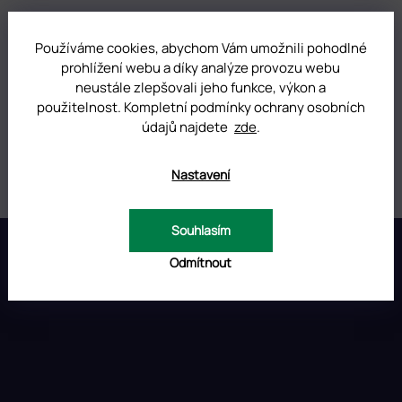
Kategorie
:
Pomůcky pro odstranění gel laku
Používáme cookies, abychom Vám umožnili pohodlné
prohlížení webu a díky analýze provozu webu
Hmotnost
:
0.01 kg
neustále zlepšovali jeho funkce, výkon a
použitelnost. Kompletní podmínky ochrany osobních
Objem
:
100 ml
údajů najdete
zde
.
Položka byla vyprodána…
Nastavení
Z
Souhlasím
á
Odmítnout
p
INSTAGRAM
a
t
í