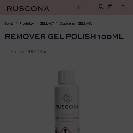
Přejít
na
Domů
Produkty
GEL LAKY
Odstranění GEL LAKU
obsah
REMOVER GEL POLISH 100ML
Značka:
RUSCONA