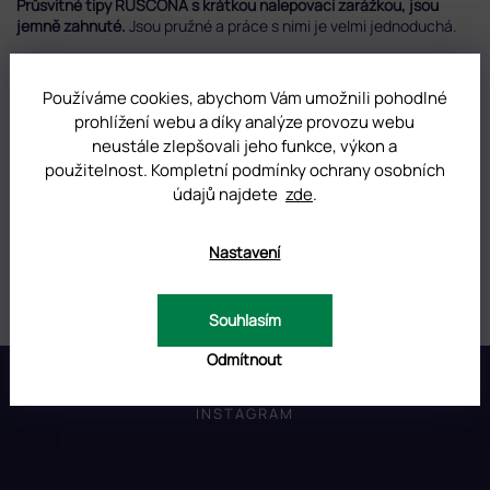
Průsvitné tipy RUSCONA s krátkou nalepovací zarážkou, jsou
jemně zahnuté.
Jsou pružné a práce s nimi je velmi jednoduchá.
Velikost 0 je největší, velikost 9 nejmenší.
Používáme cookies, abychom Vám umožnili pohodlné
Podívejte se na celou nabídku
tipů a šablon
.
prohlížení webu a díky analýze provozu webu
neustále zlepšovali jeho funkce, výkon a
použitelnost. Kompletní podmínky ochrany osobních
DOPLŇKOVÉ PARAMETRY
údajů najdete
zde
.
Kategorie
:
Šablony a tipy na nehty
Nastavení
Hmotnost
:
0.01 kg
Souhlasím
Z
Odmítnout
á
p
INSTAGRAM
a
t
í