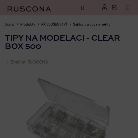
Přejít
na
Domů
Produkty
PŘÍSLUŠENSTVÍ
Šablony a tipy na nehty
obsah
TIPY NA MODELACI - CLEAR
BOX 500
Značka:
RUSCONA