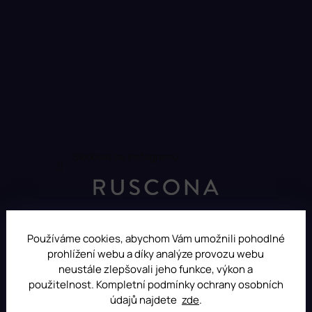
Sledovat na Instagramu
All Day Digital s.r.o.
Pod Strání 751, 760 01 Zlín
Používáme cookies, abychom Vám umožnili pohodlné
Czech Republic
prohlížení webu a díky analýze provozu webu
neustále zlepšovali jeho funkce, výkon a
použitelnost. Kompletní podmínky ochrany osobních
údajů najdete
zde
.