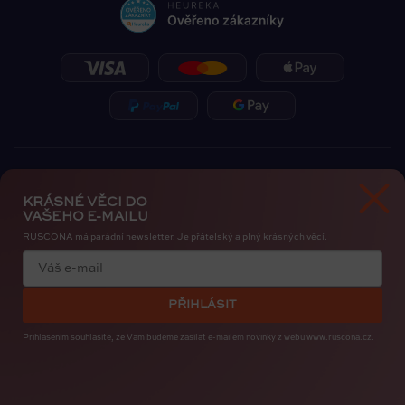
KRÁSNÉ VĚCI DO
VAŠEHO E-MAILU
RUSCONA má parádní newsletter. Je přátelský a plný krásných věcí.
Zásady ochrany osobních údajů
Cookies
PŘIHLÁSIT
Copyright 2026
RUSCONA Česko
. Všechna práva vyhrazena.
Upravit nastavení cookies
Přihlášením souhlasíte, že Vám budeme zasílat e-mailem novinky
z webu www.ruscona.cz.
Created by
Shoptak.cz
Bye, Bye Insta. Nehty patří nám. RUSCONA Shine nový
nehtový svět pro iOS i Android. I s mapou nehtařek.
STAHUJTE ZDARMA
.
Vytvořil Shoptet