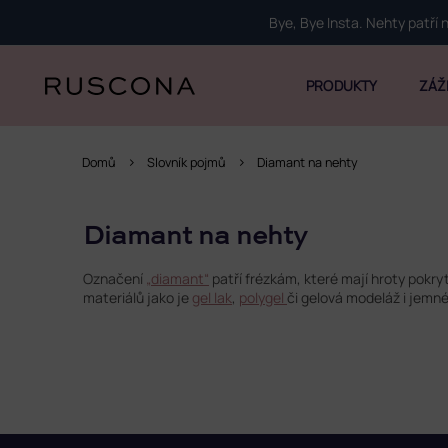
Přejít
Bye, Bye Insta. Nehty patří
na
obsah
PRODUKTY
ZÁŽ
Domů
Slovník pojmů
Diamant na nehty
Diamant na nehty
Označení
„diamant“
patří frézkám, které mají hroty pokr
materiálů jako je
gel lak
,
polygel
či gelová modeláž i jemné
Z