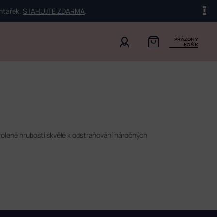
ehtařek.
STAHUJTE ZDARMA
.
PRÁZDNÝ
KOŠÍK
volené hrubosti skvělé k odstraňování náročných