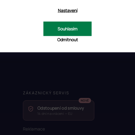
Nastavení
Souhlasím
Odmítnout
ZÁKAZNICKÝ SERVIS
Odstoupení od smlouvy
14 dní na vrácení — EU
Reklamace