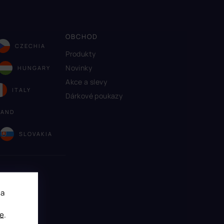
OBCHOD
CZECHIA
Produkty
Novinky
HUNGARY
Akce a slevy
ITALY
Dárkové poukazy
LAND
A
SLOVAKIA
 a
e
.