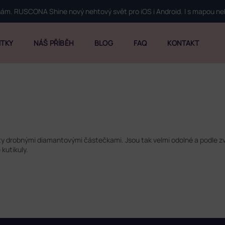
 nám. RUSCONA Shine nový nehtový svět pro iOS i Android. I s mapou n
ITKY
NÁŠ PŘÍBĚH
BLOG
FAQ
KONTAKT
yty drobnými diamantovými částečkami. Jsou tak velmi odolné a podle z
 kutikuly.