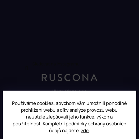
Sledovat na Instagramu
All Day Digital s.r.o.
Pod Strání 751, 760 01 Zlín
Používáme cookies, abychom Vám umožnili pohodlné
Czech Republic
prohlížení webu a díky analýze provozu webu
neustále zlepšovali jeho funkce, výkon a
použitelnost. Kompletní podmínky ochrany osobních
údajů najdete
zde
.