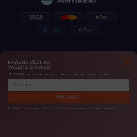
KRÁSNÉ VĚCI DO
VAŠEHO E-MAILU
RUSCONA má parádní newsletter. Je přátelský a plný krásných věcí.
Zásady ochrany osobních údajů
Cookies
PŘIHLÁSIT
Copyright 2026
RUSCONA Česko
. Všechna práva vyhrazena.
Upravit nastavení cookies
Přihlášením souhlasíte, že Vám budeme zasílat e-mailem novinky
z webu www.ruscona.cz.
Created by
Shoptak.cz
Bye, Bye Insta. Nehty patří nám. RUSCONA Shine nový
nehtový svět pro iOS i Android. I s mapou nehtařek.
STAHUJTE ZDARMA
.
Vytvořil Shoptet