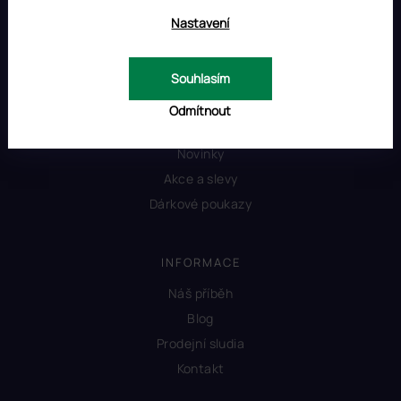
Nastavení
Souhlasím
OBCHOD
Odmítnout
Produkty
Novinky
Akce a slevy
Dárkové poukazy
INFORMACE
Náš příběh
Blog
Prodejní sludia
Kontakt