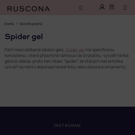
Přejít
na
Domů
Slovník pojmů
obsah
Spider gel
Patří mezi oblíbené zdobící gely.
Spider gel
má specifickou
konzistenci, která připomíná táhnoucí se žvýkačku. Vytváří tenká
gelová vlákna, proto ten název “spider”, ze kterých nail artistka
vytváří na nehtu dokonale tenké linky nebo dokonce ornamenty.
Z
á
p
INSTAGRAM
a