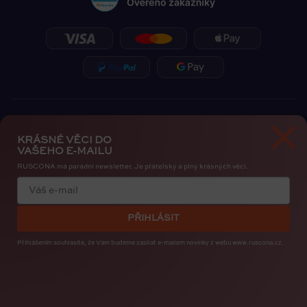
KRÁSNÉ VĚCI DO
VAŠEHO E-MAILU
RUSCONA má parádní newsletter. Je přátelský a plný krásných věcí.
Zásady ochrany osobních údajů
Cookies
PŘIHLÁSIT
Copyright 2026
RUSCONA Česko
. Všechna práva vyhrazena.
Upravit nastavení cookies
Přihlášením souhlasíte, že Vám budeme zasílat e-mailem novinky
z webu www.ruscona.cz.
Created by
Shoptak.cz
Bye, Bye Insta. Nehty patří nám. RUSCONA Shine nový
nehtový svět pro iOS i Android. I s mapou nehtařek.
STAHUJTE ZDARMA
.
Vytvořil Shoptet