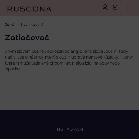
Přejít
na
Domů
Slovník pojmů
obsah
Zatlačovač
Jiným slovem pusher, odvozen od anglického slova „push“, tedy
tlačit. Jde o nástroj, který slouží k úpravě nehtové kůžičky.
Pusher
tvarem může vzdáleně připomínat malou lžíci na obuv nebo
lopatku.
Z
á
p
INSTAGRAM
a