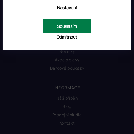
Nastavení
Souhlasím
OBCHOD
Odmítnout
Produkty
Novinky
Akce a slevy
Dárkové poukazy
INFORMACE
Náš příběh
Blog
Prodejní sludia
Kontakt