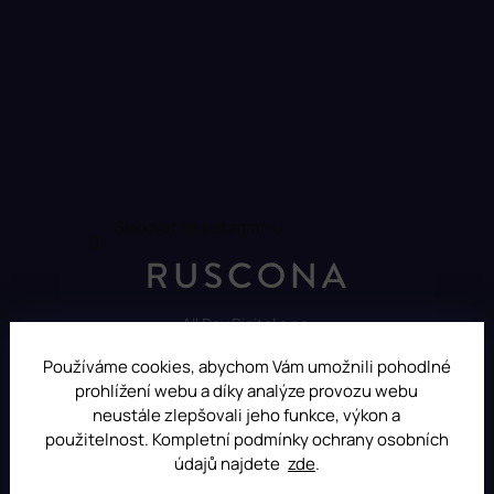
Sledovat na Instagramu
All Day Digital s.r.o.
Pod Strání 751, 760 01 Zlín
Používáme cookies, abychom Vám umožnili pohodlné
Czech Republic
prohlížení webu a díky analýze provozu webu
neustále zlepšovali jeho funkce, výkon a
použitelnost. Kompletní podmínky ochrany osobních
údajů najdete
zde
.