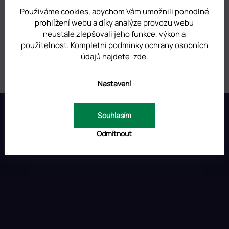
Používáme cookies, abychom Vám umožnili pohodlné
DOPLŇKOVÉ PARAMETRY
prohlížení webu a díky analýze provozu webu
neustále zlepšovali jeho funkce, výkon a
Kategorie
:
Kamínky na nehty Swarovski
použitelnost. Kompletní podmínky ochrany osobních
údajů najdete
zde
.
Hmotnost
:
0.01 kg
Nastavení
Z
á
Souhlasím
p
INSTAGRAM
a
Odmítnout
t
í