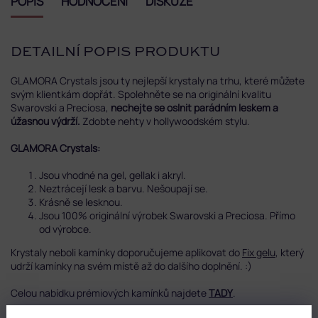
POPIS
HODNOCENÍ
DISKUZE
DETAILNÍ POPIS PRODUKTU
GLAMORA Crystals jsou ty nejlepší krystaly na trhu, které můžete
svým klientkám dopřát. Spolehněte se na originální kvalitu
Swarovski a Preciosa,
nechejte se oslnit parádním leskem a
úžasnou výdrží.
Zdobte nehty v hollywoodském stylu.
GLAMORA Crystals:
Jsou vhodné na gel, gellak i akryl.
Neztrácejí lesk a barvu. Nešoupají se.
Krásně se lesknou.
Jsou 100% originální výrobek Swarovski a Preciosa. Přímo
od výrobce.
Krystaly neboli kamínky doporučujeme aplikovat do
Fix gelu
, který
udrží kamínky na svém místě až do dalšího doplnění. :)
Celou nabídku prémiových kamínků najdete
TADY
.