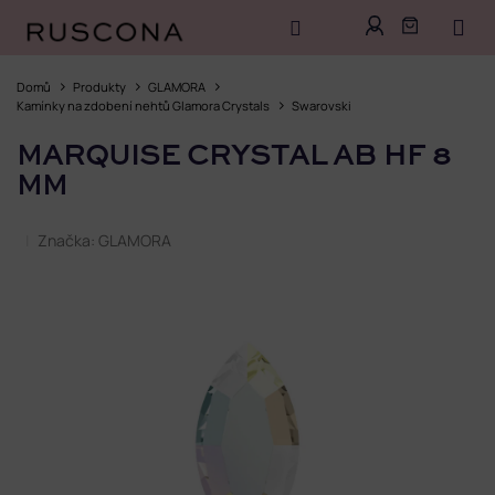
Přejít
na
Domů
Produkty
GLAMORA
obsah
Kamínky na zdobení nehtů Glamora Crystals
Swarovski
MARQUISE CRYSTAL AB HF 8
MM
Značka:
GLAMORA