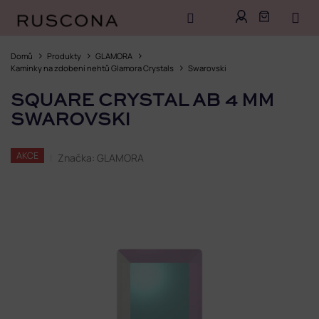
Přejít
na
Domů
Produkty
GLAMORA
obsah
Kamínky na zdobení nehtů Glamora Crystals
Swarovski
SQUARE CRYSTAL AB 4 MM
SWAROVSKI
AKCE
Značka:
GLAMORA