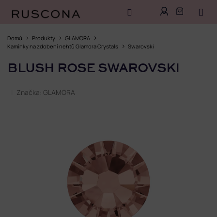
Přejít
na
Domů
Produkty
GLAMORA
obsah
Kamínky na zdobení nehtů Glamora Crystals
Swarovski
BLUSH ROSE SWAROVSKI
Značka:
GLAMORA