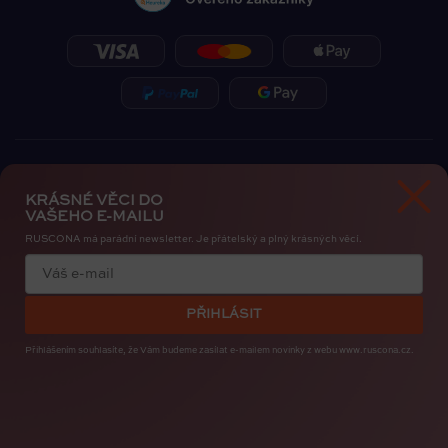
KRÁSNÉ VĚCI DO
VAŠEHO E-MAILU
RUSCONA má parádní newsletter. Je přátelský a plný krásných věcí.
Zásady ochrany osobních údajů
Cookies
PŘIHLÁSIT
Copyright 2026
RUSCONA Česko
. Všechna práva vyhrazena.
Upravit nastavení cookies
Přihlášením souhlasíte, že Vám budeme zasílat e-mailem novinky
z webu www.ruscona.cz.
Created by
Shoptak.cz
Bye, Bye Insta. Nehty patří nám. RUSCONA Shine nový
nehtový svět pro iOS i Android. I s mapou nehtařek.
STAHUJTE ZDARMA
.
Vytvořil Shoptet