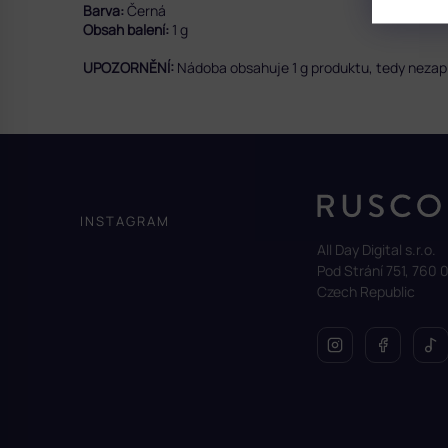
Barva:
Černá
Obsah balení:
1 g
UPOZORNĚNÍ:
Nádoba obsahuje 1 g produktu,
tedy nezapl
Z
á
p
a
INSTAGRAM
t
All Day Digital s.r.o.
í
Pod Strání 751, 760 0
Czech Republic