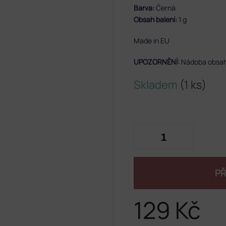
Barva:
Černá
Obsah balení:
1 g
Made in EU
UPOZORNĚNÍ:
Nádoba obsahu
Skladem
(1 ks)
PŘ
129 Kč