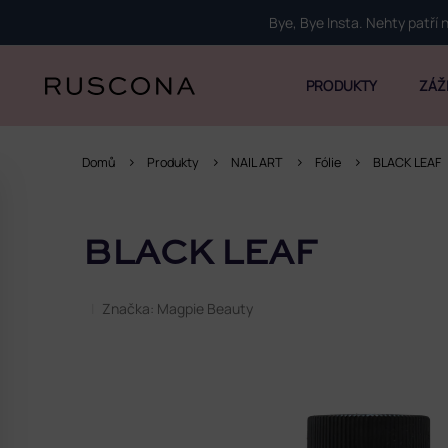
Přejít
Bye, Bye Insta. Nehty patří
na
obsah
PRODUKTY
ZÁŽ
Domů
Produkty
NAIL ART
Fólie
BLACK LEAF
P
o
BLACK LEAF
s
t
r
Značka:
Magpie Beauty
a
n
n
í
p
a