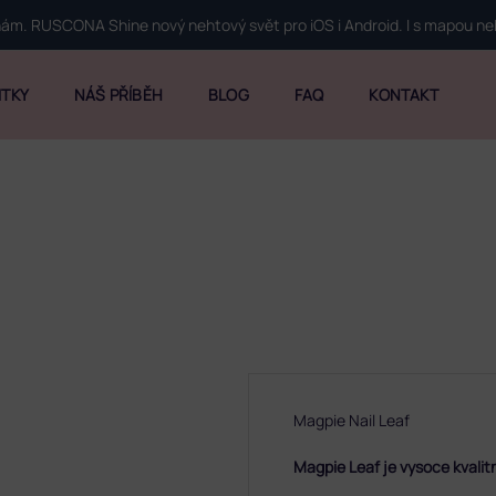
 nám. RUSCONA Shine nový nehtový svět pro iOS i Android. I s mapou n
ITKY
NÁŠ PŘÍBĚH
BLOG
FAQ
KONTAKT
Magpie Nail Leaf
Magpie Leaf je vysoce kvalitní