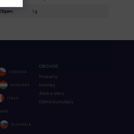
Objem
:
1 g
OBCHOD
CZECHIA
Produkty
Novinky
HUNGARY
Akce a slevy
ITALY
Dárkové poukazy
LAND
A
SLOVAKIA