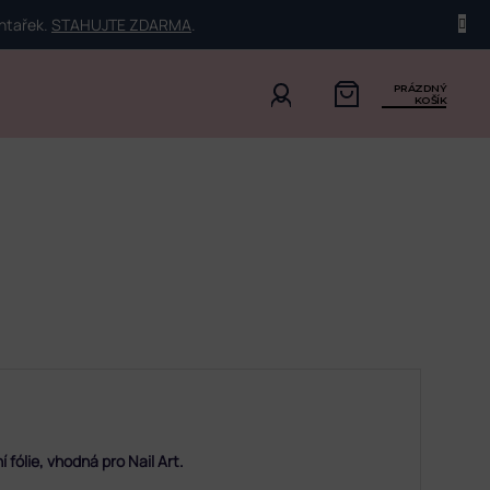
ehtařek.
STAHUJTE ZDARMA
.
PRÁZDNÝ
KOŠÍK
 fólie, vhodná pro Nail Art.