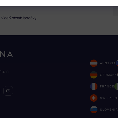
ní celý obsah lahvičky.
AUSTRIA
1 Zlín
GERMANY
FRANCE
SWITZER
SLOVENI