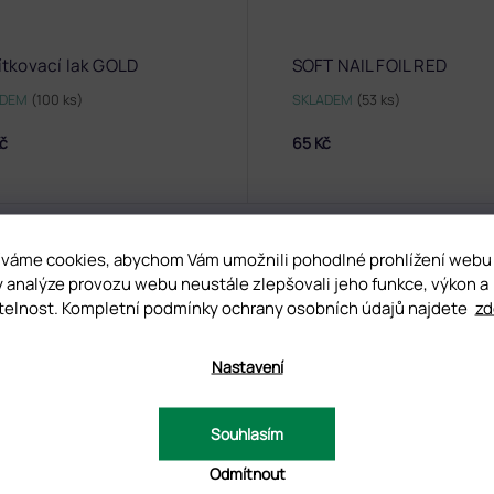
ítkovací lak GOLD
SOFT NAIL FOIL RED
ADEM
(100 ks)
SKLADEM
(53 ks)
Kč
65 Kč
váme cookies, abychom Vám umožnili pohodlné prohlížení webu
DNOCENÍ
DISKUZE
y analýze provozu webu neustále zlepšovali jeho funkce, výkon a
telnost. Kompletní podmínky ochrany osobních údajů najdete
zd
Nastavení
D
Souhlasím
Odmítnout