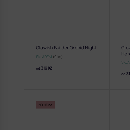
Glowish Builder Orchid Night
Glo
Her
SKLADEM
(9 ks)
SKL
319 Kč
od
31
od
NO HEMA