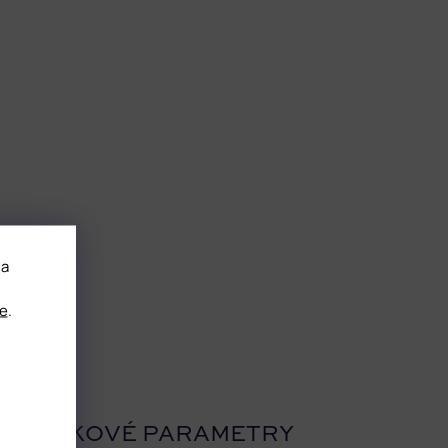
 a
e
.
OPLŇKOVÉ PARAMETRY