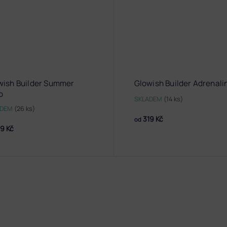
wish Builder Summer
Glowish Builder Adrenali
o
SKLADEM
(14 ks)
ADEM
(26 ks)
319 Kč
od
9 Kč