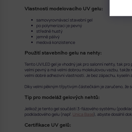
Vlastnosti modelovacího UV gelu:
samovyrovnávací stavební gel
po polymerizaci je pevný
středně hustý
jemně pálivý
medová konzistence
Použití stavebního gelu na nehty:
Tento UV/LED gel je vhodný jak pro salonní nehty, tak pro
velmi pevný a má velmi dobrou molekulovou vazbu, takže n
velmi dobré adhezivní vlastnosti. Je bez zápachu, kyselin
Díky velmi pěkným třpytivým částečkám je zaručeno, že s
Tip pro modeláž gelových nehtů:
Jelikož je tento gel součástí 3-fázového systému (podkla
podkladového gelu (např.
Unica Base
), abyste dosáhli dok
Certifikace UV gelů: