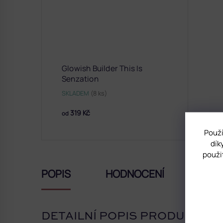
Glowish Builder This Is
Senzation
SKLADEM
(8 ks)
319 Kč
od
Použí
dík
použi
POPIS
HODNOCENÍ
DISK
DETAILNÍ POPIS PRODUKTU