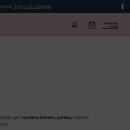
ehtařek.
STAHUJTE ZDARMA
.
PRÁZDNÝ
KOŠÍK
Builder gelu
neunikne žádnému pohledu
a během
lovat.