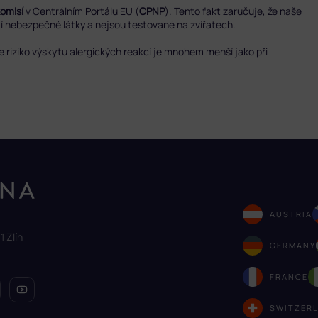
komisí
v Centrálním Portálu EU (
CPNP
). Tento fakt zaručuje, že naše
ují nebezpečné látky a nejsou testované na zvířatech.
že riziko výskytu alergických reakcí je mnohem menší jako při
AUSTRIA
1 Zlín
GERMANY
FRANCE
SWITZER