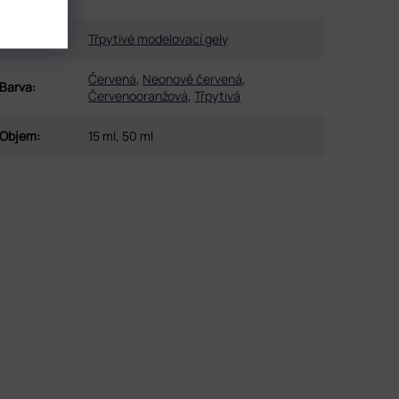
Kategorie
:
Třpytivé modelovací gely
Červená
,
Neonově červená
,
Barva
:
Červenooranžová
,
Třpytivá
Objem
:
15 ml, 50 ml