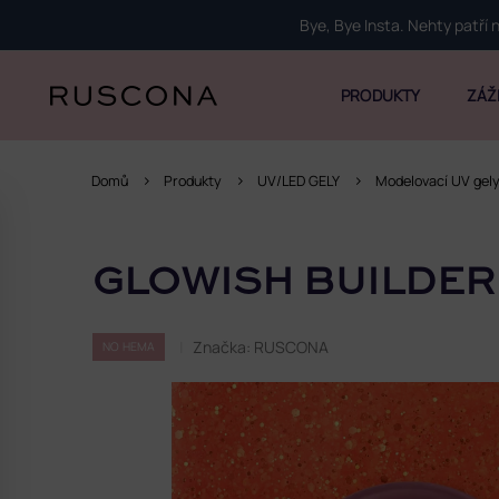
Přejít
Bye, Bye Insta. Nehty patří
na
obsah
PRODUKTY
ZÁŽ
Domů
Produkty
UV/LED GELY
Modelovací UV gel
P
o
GLOWISH BUILDER
s
t
r
Značka:
RUSCONA
NO HEMA
a
n
n
í
p
a