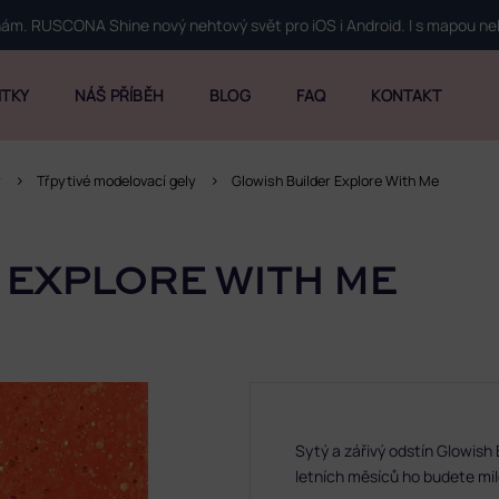
 nám. RUSCONA Shine nový nehtový svět pro iOS i Android. I s mapou n
ITKY
NÁŠ PŘÍBĚH
BLOG
FAQ
KONTAKT
y
Třpytivé modelovací gely
Glowish Builder Explore With Me
 EXPLORE WITH ME
Sytý a zářivý odstín Glowish 
letních měsíců ho budete mi