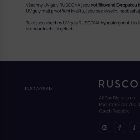
Všechny UV gely RUSCONA jsou
notifikované Evropskou 
UV gely mají prvotřídní kvalitu, jsou bez kyselin, neobsah
Také jsou všechny UV gely RUSCONA
hypoalergenní
, tak
standardních UV gelech.
Z
á
p
a
INSTAGRAM
t
All Day Digital s.r.o.
í
Pod Strání 751, 760 0
Czech Republic