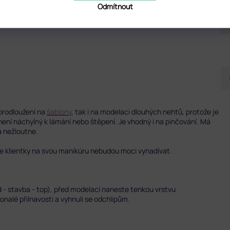
Odmítnout
 prodloužení na
šablony
, tak i na modelaci dlouhých nehtů, protože je
ení náchylný k lámání nebo štěpení. Je vhodný i na pinčování. Má
 a nežloutne.
e klientky na svou manikúru nebudou moci vynadívat.
d - stavba - top), před modelací naneste tenkou vrstvu
onalé přilnavosti a vyhnuli se odchlipům.