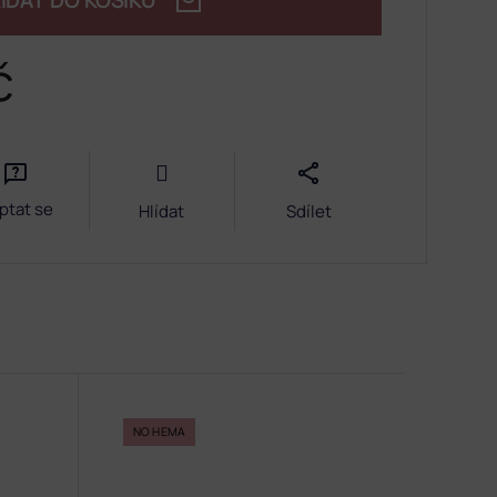
IDAT DO KOŠÍKU
č
ptat se
Hlídat
Sdílet
NO HEMA