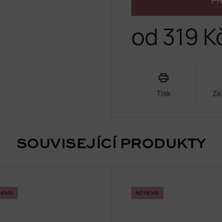
PŘ
od
319 K
Měrná
cena:
Tisk
Ze
SOUVISEJÍCÍ PRODUKTY
HEMA
NO HEMA