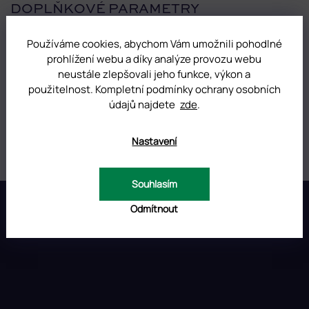
DOPLŇKOVÉ PARAMETRY
Používáme cookies, abychom Vám umožnili pohodlné
Kategorie
:
UV/LED gely na nehty Classic
prohlížení webu a díky analýze provozu webu
neustále zlepšovali jeho funkce, výkon a
Hmotnost
:
0.01 kg
použitelnost. Kompletní podmínky ochrany osobních
údajů najdete
zde
.
Barva
:
Červená
Objem
:
5 ml
Nastavení
Souhlasím
Z
á
Odmítnout
p
INSTAGRAM
a
t
í