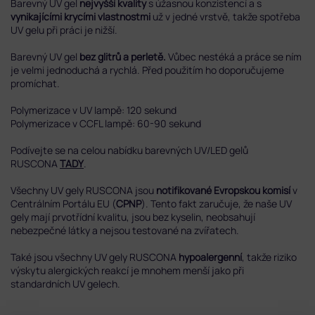
Barevný UV gel
nejvyšší kvality
s úžasnou konzistencí a s
vynikajícími krycími vlastnostmi
už v jedné vrstvě, takže spotřeba
UV gelu při práci je nižší.
Barevný UV gel
bez glitrů a perletě.
Vůbec nestéká a práce se ním
je velmi jednoduchá a rychlá. Před použitím ho doporučujeme
promíchat.
Polymerizace v UV lampě: 120 sekund
Polymerizace v CCFL lampě: 60-90 sekund
Podívejte se na celou nabídku barevných UV/LED gelů
RUSCONA
TADY
.
Všechny UV gely RUSCONA jsou
notifikované Evropskou komisí
v
Centrálním Portálu EU (
CPNP
). Tento fakt zaručuje, že naše UV
gely mají prvotřídní kvalitu, jsou bez kyselin, neobsahují
nebezpečné látky a nejsou testované na zvířatech.
Také jsou všechny UV gely RUSCONA
hypoalergenní
, takže riziko
výskytu alergických reakcí je mnohem menší jako při
standardních UV gelech.