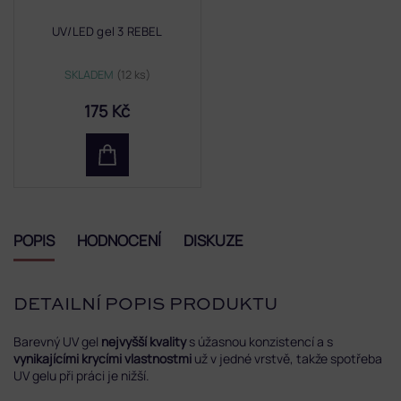
UV/LED gel 3 REBEL
SKLADEM
(12 ks)
175 Kč
POPIS
HODNOCENÍ
DISKUZE
DETAILNÍ POPIS PRODUKTU
Barevný UV gel
nejvyšší kvality
s úžasnou konzistencí a s
vynikajícími krycími vlastnostmi
už v jedné vrstvě, takže spotřeba
UV gelu při práci je nižší.