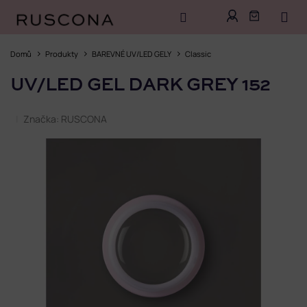
Přejít
na
Domů
Produkty
BAREVNÉ UV/LED GELY
Classic
obsah
UV/LED GEL DARK GREY 152
Značka:
RUSCONA