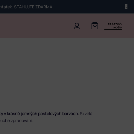
ehtařek.
STAHUJTE ZDARMA
.
PRÁZDNÝ
KOŠÍK
ity v krásně jemných pastelových barvách.
Skvělá
duché zpracování.