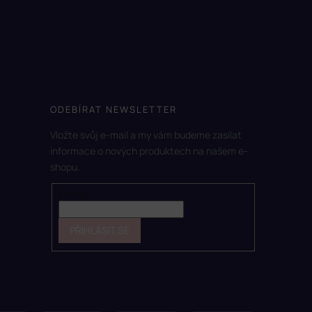
ODEBÍRAT NEWSLETTER
Vložte svůj e-mail a my vám budeme zasílat
informace o nových produktech na našem e-
shopu.
E-mail
PŘIHLÁSIT SE