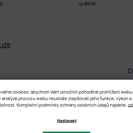
Kč
169 Kč
od
UZE
D
mezi HITY léta tohoto roku! Má dobrou krycí schopnost. Před
ravdu jednoduchá a pohodlná. Jako první vrstvu doporučujeme použí
váme cookies, abychom Vám umožnili pohodlné prohlížení webu
ou. Vhodný i do LED lamp.
y analýze provozu webu neustále zlepšovali jeho funkce, výkon a
telnost. Kompletní podmínky ochrany osobních údajů najdete
zd
avně když se navzájem kombinují-stínují.
Nastavení