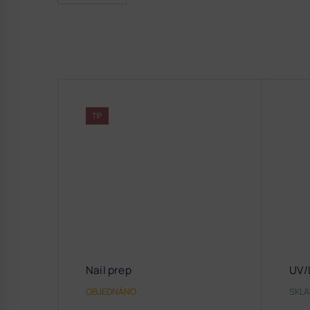
TIP
Nail prep
UV/
OBJEDNÁNO
SKL