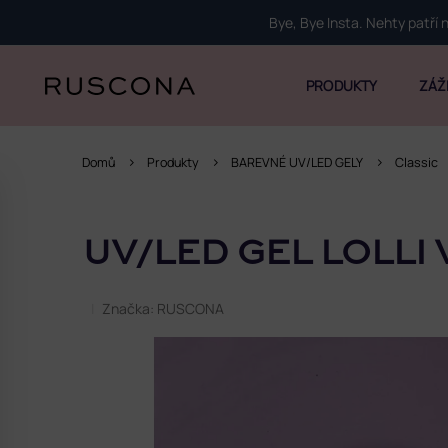
Přejít
Bye, Bye Insta. Nehty patří
na
obsah
PRODUKTY
ZÁŽ
Domů
Produkty
BAREVNÉ UV/LED GELY
Classic
P
o
UV/LED GEL LOLLI 
s
t
r
Značka:
RUSCONA
a
n
n
í
p
a