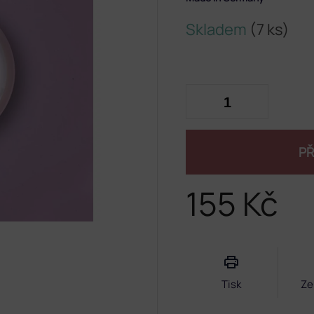
Skladem
(7 ks)
PŘ
155 Kč
Měrná
cena:
Tisk
Ze