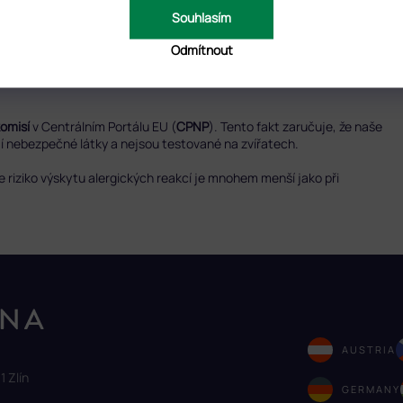
RUSCONA
TADY
.
Souhlasím
n
a vyzkoušejte díky AI tuto barvu přímo na nehtech. Je
TADY
.
Odmítnout
de vždycky lepší. :)
komisí
v Centrálním Portálu EU (
CPNP
). Tento fakt zaručuje, že naše
ují nebezpečné látky a nejsou testované na zvířatech.
že riziko výskytu alergických reakcí je mnohem menší jako při
AUSTRIA
1 Zlín
GERMANY