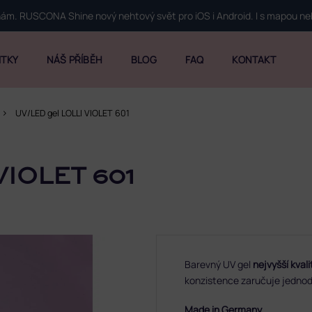
 nám. RUSCONA Shine nový nehtový svět pro iOS i Android. I s mapou n
ITKY
NÁŠ PŘÍBĚH
BLOG
FAQ
KONTAKT
UV/LED gel LOLLI VIOLET 601
VIOLET 601
Barevný UV gel
nejvyšší kval
konzistence zaručuje jedno
Made in Germany